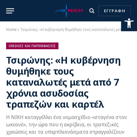
ΕΓΓΡΑΦΗ
Ανοίξτε
Home
»
Τσιρώνης: «Η κυβέρνηση θυμήθηκε τους καταναλωτές μετά από 7 χρόνια ασυδοσίας τραπεζών και καρτέλ
ΟΜΙΛΙΕΣ ΚΑΙ ΠΑΡΕΜΒΑΣΕΙΣ
Τσιρώνης: «Η κυβέρνηση
θυμήθηκε τους
καταναλωτές μετά από 7
χρόνια ασυδοσίας
τραπεζών και καρτέλ
Η ΝΙΚΗ καταγγέλλει ένα νομοσχέδιο-«σταγόνα στον
ωκεανό», την ώρα που η ακρίβεια, οι τραπεζικές
χρεώσεις και τα υπερπλεονάσματα στραγγαλίζουν