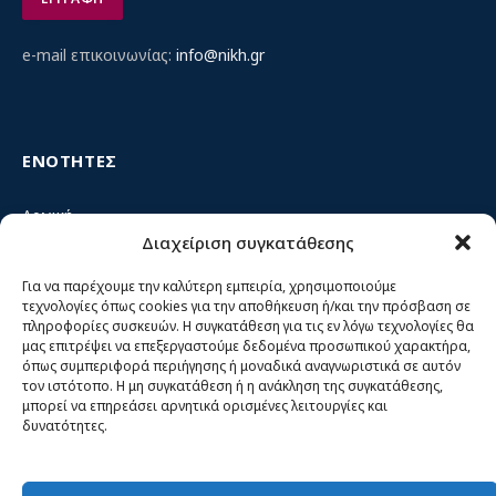
e-mail επικοινωνίας:
info@nikh.gr
ΕΝΟΤΗΤΕΣ
Αρχική
Διαχείριση συγκατάθεσης
Κίνημα ΝΙΚΗ – Ποιοι είμαστε, αρχές & δράση
Θέσεις
Για να παρέχουμε την καλύτερη εμπειρία, χρησιμοποιούμε
τεχνολογίες όπως cookies για την αποθήκευση ή/και την πρόσβαση σε
Πρόσωπα
πληροφορίες συσκευών. Η συγκατάθεση για τις εν λόγω τεχνολογίες θα
μας επιτρέψει να επεξεργαστούμε δεδομένα προσωπικού χαρακτήρα,
Όργανα και ομάδες
όπως συμπεριφορά περιήγησης ή μοναδικά αναγνωριστικά σε αυτόν
τον ιστότοπο. Η μη συγκατάθεση ή η ανάκληση της συγκατάθεσης,
Βίντεο
μπορεί να επηρεάσει αρνητικά ορισμένες λειτουργίες και
δυνατότητες.
Δελτία Τύπου
Άρθρα