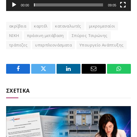
00:00
09:05
ακρίβεια
καρτέλ
καταναλωτές
μικρομεσαίοι
ΝΙΚΗ
πράσινη μετάβαση
Σπύρος Τσιρώνης
τράπεζες
υπερπλεονάσματα
Υπουργείο Ανάπτυξης
Facebook
Twitter
LinkedIn
Email
WhatsA
ΣΧΕΤΙΚΑ