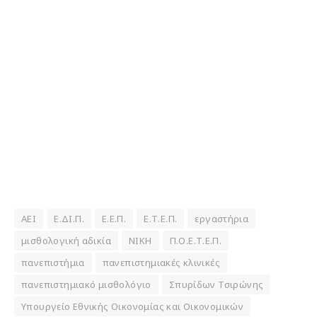
ΑΕΙ
Ε.ΔΙ.Π.
Ε.Ε.Π.
Ε.Τ.Ε.Π.
εργαστήρια
μισθολογική αδικία
ΝΙΚΗ
Π.Ο.Ε.Τ.Ε.Π.
πανεπιστήμια
πανεπιστημιακές κλινικές
πανεπιστημιακό μισθολόγιο
Σπυρίδων Τσιρώνης
Υπουργείο Εθνικής Οικονομίας και Οικονομικών