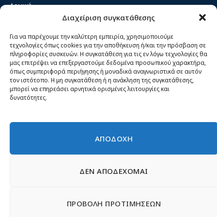
Αρχική
Διαχείριση συγκατάθεσης
Κίνημα ΝΙΚΗ – Ποιοι είμαστε, αρχές & δράση
Θέσεις
Για να παρέχουμε την καλύτερη εμπειρία, χρησιμοποιούμε
τεχνολογίες όπως cookies για την αποθήκευση ή/και την πρόσβαση σε
Πρόσωπα
πληροφορίες συσκευών. Η συγκατάθεση για τις εν λόγω τεχνολογίες θα
μας επιτρέψει να επεξεργαστούμε δεδομένα προσωπικού χαρακτήρα,
Όργανα και ομάδες
όπως συμπεριφορά περιήγησης ή μοναδικά αναγνωριστικά σε αυτόν
τον ιστότοπο. Η μη συγκατάθεση ή η ανάκληση της συγκατάθεσης,
Βίντεο
μπορεί να επηρεάσει αρνητικά ορισμένες λειτουργίες και
δυνατότητες.
Δελτία Τύπου
Άρθρα
ΑΠΟΔΟΧΗ
ΔΕΝ ΑΠΟΔΕΧΟΜΑΙ
© 2026 Νίκη
English
Ιστοσελίδες Νεολαίας
Περιεχόμενο για τον τύπο
ΠΡΟΒΟΛΗ ΠΡΟΤΙΜΗΣΕΩΝ
Έντυπα
Εγγραφή μέλους
Γίνε φίλος