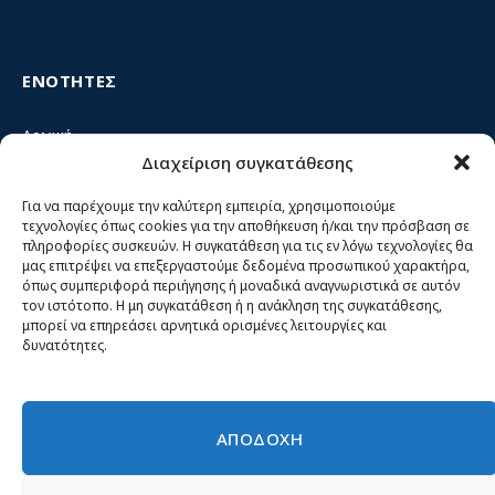
ΕΝΟΤΗΤΕΣ
Αρχική
Διαχείριση συγκατάθεσης
Κίνημα ΝΙΚΗ – Ποιοι είμαστε, αρχές & δράση
Θέσεις
Για να παρέχουμε την καλύτερη εμπειρία, χρησιμοποιούμε
τεχνολογίες όπως cookies για την αποθήκευση ή/και την πρόσβαση σε
Πρόσωπα
πληροφορίες συσκευών. Η συγκατάθεση για τις εν λόγω τεχνολογίες θα
μας επιτρέψει να επεξεργαστούμε δεδομένα προσωπικού χαρακτήρα,
Όργανα και ομάδες
όπως συμπεριφορά περιήγησης ή μοναδικά αναγνωριστικά σε αυτόν
τον ιστότοπο. Η μη συγκατάθεση ή η ανάκληση της συγκατάθεσης,
Βίντεο
μπορεί να επηρεάσει αρνητικά ορισμένες λειτουργίες και
δυνατότητες.
Δελτία Τύπου
Άρθρα
ΑΠΟΔΟΧΗ