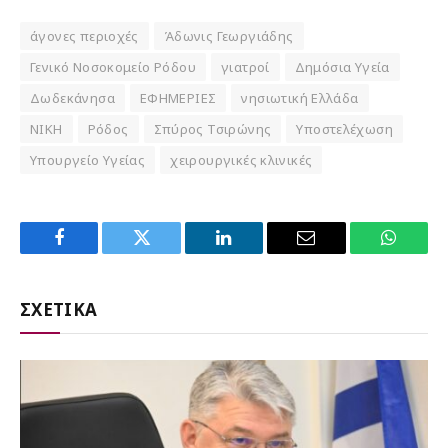
άγονες περιοχές
Άδωνις Γεωργιάδης
Γενικό Νοσοκομείο Ρόδου
γιατροί
Δημόσια Υγεία
Δωδεκάνησα
ΕΦΗΜΕΡΙΕΣ
νησιωτική Ελλάδα
ΝΙΚΗ
Ρόδος
Σπύρος Τσιρώνης
Υποστελέχωση
Υπουργείο Υγείας
χειρουργικές κλινικές
Facebook
Twitter
LinkedIn
Email
WhatsA
ΣΧΕΤΙΚΑ