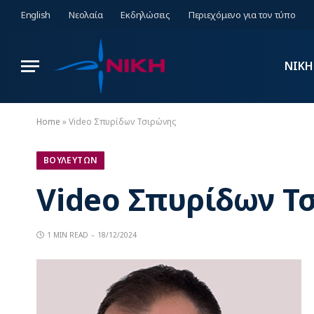
English
Νεολαία
Εκδηλώσεις
Περιεχόμενο για τον τύπο
ΝΙΚΗ
Home
»
Video Σπυρίδων Τσιρώνης
ΒΟΥΛΕΥΤΩΝ
Video Σπυρίδων Τ
1 MIN READ
18/12/2024