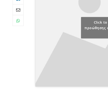
Click t
προώθησης c