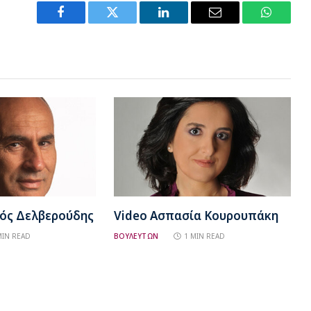
Facebook
Twitter
LinkedIn
Email
WhatsA
νός Δελβερούδης
Video Ασπασία Κουρουπάκη
MIN READ
ΒΟΥΛΕΥΤΩΝ
1 MIN READ