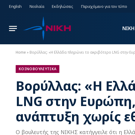
English
Νεολαία
Εκδηλώσεις
Περιεχόμενο για τον τύπο
ΝΙΚΗ
Home
»
Βορύλλας: «Η Ελλάδα πληρώνει το ακριβότερο LNG στην Ευρ
ΚΟΙΝΟΒΟΥΛΕΥΤΙΚΑ
Βορύλλας: «Η Ελλ
LNG στην Ευρώπη,
ανάπτυξη χωρίς ε
Ο βουλευτής της ΝΙΚΗΣ κατήγγειλε ότι η Ελλ