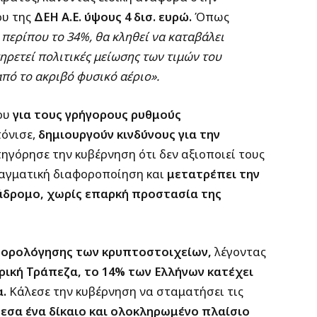
ου της
ΔΕΗ Α.Ε. ύψους 4 δισ. ευρώ.
Όπως
περίπου το 34%, θα κληθεί να καταβάλει
ηρετεί πολιτικές μείωσης των τιμών του
πό το ακριβό φυσικό αέριο».
ου
για τους γρήγορους ρυθμούς
τόνισε,
δημιουργούν κινδύνους για την
ηγόρησε την κυβέρνηση ότι δεν αξιοποιεί τους
ραγματική διαφοροποίηση και
μετατρέπει την
ιάδρομο, χωρίς επαρκή προστασία της
φορολόγησης των κρυπτοστοιχείων,
λέγοντας
ική Τράπεζα, το 14% των Ελλήνων κατέχει
α.
Κάλεσε την κυβέρνηση να σταματήσει τις
εσα ένα δίκαιο και ολοκληρωμένο πλαίσιο