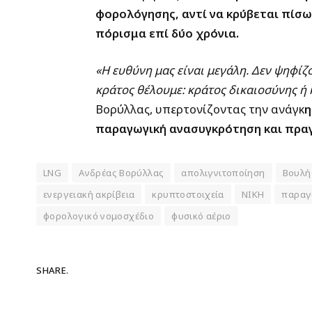
φορολόγησης, αντί να κρύβεται πίσ
πόρισμα επί δύο χρόνια.
«Η ευθύνη μας είναι μεγάλη. Δεν ψηφίζ
κράτος θέλουμε: κράτος δικαιοσύνης ή 
Βορύλλας, υπερτονίζοντας την ανάγκ
η
παραγωγική ανασυγκρότηση και πραγ
LNG
Ανδρέας Βορύλλας
απολιγνιτοποίηση
Βουλή
ενεργειακή ακρίβεια
κρυπτοστοιχεία
ΝΙΚΗ
παραγ
φορολογικό νομοσχέδιο
φυσικό αέριο
SHARE.