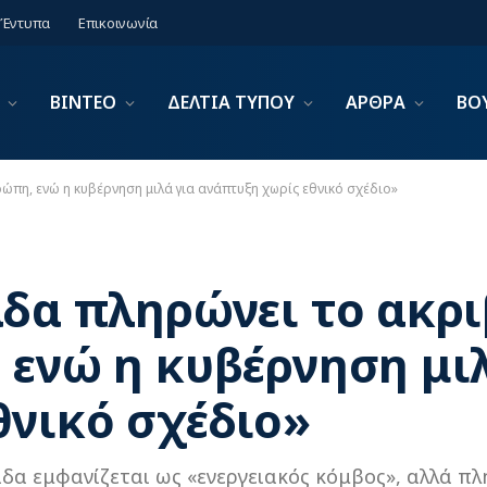
Έντυπα
Επικοινωνία
ΒΙΝΤΕΟ
ΔΕΛΤΙΑ ΤΥΠΟΥ
ΑΡΘΡΑ
ΒΟ
ώπη, ενώ η κυβέρνηση μιλά για ανάπτυξη χωρίς εθνικό σχέδιο»
άδα πληρώνει το ακρ
 ενώ η κυβέρνηση μιλ
θνικό σχέδιο»
άδα εμφανίζεται ως «ενεργειακός κόμβος», αλλά πλ