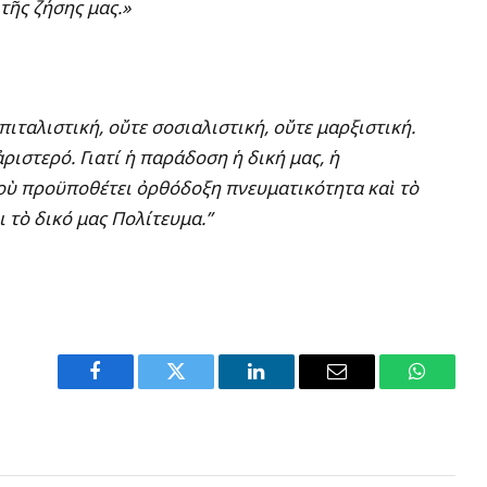
τῆς ζήσης μας.»
πιταλιστική, οὔτε σοσιαλιστική, οὔτε μαρξιστική.
ἀριστερό. Γιατί ἡ παράδοση ἡ δική μας, ἡ
ποὺ προϋποθέτει ὀρθόδοξη πνευματικότητα καὶ τὸ
ι τὸ δικό μας Πολίτευμα.”
Facebook
Twitter
LinkedIn
Email
WhatsA