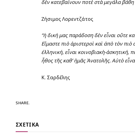
δὲν κατεβαίνουν ποτὲ στὰ μεγάλα βάθη 
Ζήσιμος Λορεντζάτος
“ἡ δική μας παράδοση δὲν εἶναι οὔτε κα
Εἴμαστε πιὸ ἀριστεροὶ καὶ ἀπὸ τὸν πιὸ 
ἑλληνική, εἶναι κοινοβιακὴ-ἀσκητική, 
ἦθος τῆς καθ’ ἠμᾶς Ἀνατολῆς. Αὐτὸ εἶνα
Κ. Σαρδέλης
SHARE.
ΣΧΕΤΙΚΑ