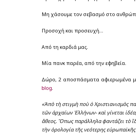
Μη χάσουμε τον σεβασμό στο ανθρώπ
Προσοχή και προσευχή…
Από τη καρδιά μας.
Μία πανκ παρέα, από την εφηβεία.
Δώρο, 2 αποσπάσματα αφιερωμένα μ
blog
.
«Ἀπὸ τὴ στιγμὴ ποὺ ὁ Χριστιανισμὸς παύ
τῶν ἀρχαίων Ἑλλήνων- καὶ γίνεται ἰδέα,
ἄθεος. Ὅπως παράλληλα φαντάζει τὸ ἴδι
τὴν ὁρολογία τῆς νεότερης εὐρωπαϊκῆς