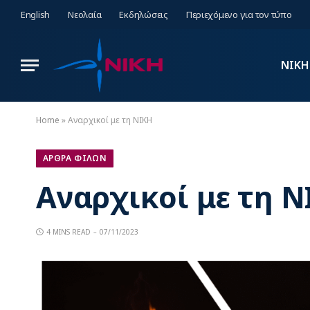
English
Νεολαία
Εκδηλώσεις
Περιεχόμενο για τον τύπο
ΝΙΚΗ
Home
»
Αναρχικοί με τη ΝΙΚΗ
ΑΡΘΡΑ ΦΙΛΩΝ
Αναρχικοί με τη Ν
4 MINS READ
07/11/2023