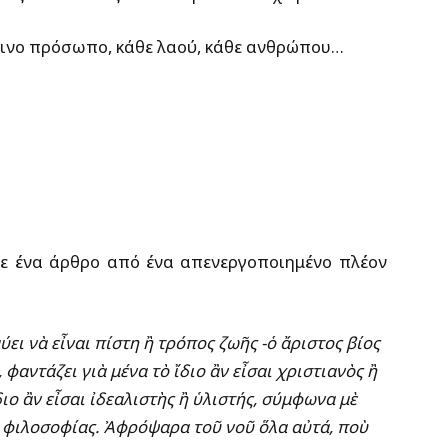
ινο πρόσωπο, κάθε λαού, κάθε ανθρώπου…
ε ένα άρθρο από ένα απενεργοποιημένο πλέον
ει νὰ εἶναι πίστη ἢ τρόπος ζωῆς -ὁ ἄριστος βίος
 φαντάζει γιὰ μένα τὸ ἴδιο ἂν εἶσαι χριστιανὸς ἢ
ο ἂν εἶσαι ἰδεαλιστὴς ἢ ὑλιστής, σύμφωνα μὲ
 φιλοσοφίας. Ἀφρόψαρα τοῦ νοῦ ὅλα αὐτά, ποὺ