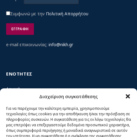
Συμφωνώ με την
Πολιτική Απορρήτου
e-mail επικοινωνίας:
info@nikh.gr
ΕΝΟΤΗΤΕΣ
Αρχική
Διαχείριση συγκατάθεσης
Κίνημα ΝΙΚΗ – Ποιοι είμαστε, αρχές & δράση
Θέσεις
Για να παρέχουμε την καλύτερη εμπειρία, χρησιμοποιούμε
τεχνολογίες όπως cookies για την αποθήκευση ή/και την πρόσβαση σε
Πρόσωπα
πληροφορίες συσκευών. Η συγκατάθεση για τις εν λόγω τεχνολογίες θα
μας επιτρέψει να επεξεργαστούμε δεδομένα προσωπικού χαρακτήρα,
Όργανα και ομάδες
όπως συμπεριφορά περιήγησης ή μοναδικά αναγνωριστικά σε αυτόν
τον ιστότοπο. Η μη συγκατάθεση ή η ανάκληση της συγκατάθεσης,