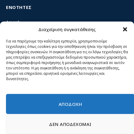
ΕΝΟΤΗΤΕΣ
Αρχική
Διαχείριση συγκατάθεσης
Κίνημα ΝΙΚΗ – Ποιοι είμαστε, αρχές & δράση
Θέσεις
Για να παρέχουμε την καλύτερη εμπειρία, χρησιμοποιούμε
τεχνολογίες όπως cookies για την αποθήκευση ή/και την πρόσβαση σε
Πρόσωπα
πληροφορίες συσκευών. Η συγκατάθεση για τις εν λόγω τεχνολογίες θα
μας επιτρέψει να επεξεργαστούμε δεδομένα προσωπικού χαρακτήρα,
Όργανα και ομάδες
όπως συμπεριφορά περιήγησης ή μοναδικά αναγνωριστικά σε αυτόν
τον ιστότοπο. Η μη συγκατάθεση ή η ανάκληση της συγκατάθεσης,
Βίντεο
μπορεί να επηρεάσει αρνητικά ορισμένες λειτουργίες και
δυνατότητες.
Δελτία Τύπου
Άρθρα
ΑΠΟΔΟΧΗ
ΔΕΝ ΑΠΟΔΕΧΟΜΑΙ
© 2026 Νίκη