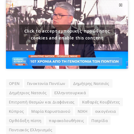
Click to accept εμπορικής προώθησης
cookies and enable this content
OPEN
Γενοκτονία Ποντίων
Δημήτρης Νατσιός
Δημήτριος Νατσιός
Ελληνοτουρκικά
Επιτροπή Θεσμών και Διαφάνειας
Καθαρές Κουβέντες
Κύπρος
Μαρία Καρυστιανού
ΝΙΚΗ
οικογένεια
Ορθόδοξη πίστη
παρακολουθήσεις
Πατρίδα
Ποντιακός Ελληνισμός