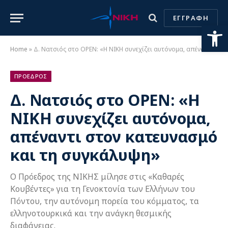
ΕΓΓΡΑΦΗ
Ανοίξτε
Home
»
Δ. Νατσιός στο OPEN: «Η ΝΙΚΗ συνεχίζει αυτόνομα, απέναντι στον κατευνασμό και τη συγκάλυψη»
ΠΡΟΕΔΡΟΣ
Δ. Νατσιός στο OPEN: «Η
ΝΙΚΗ συνεχίζει αυτόνομα,
απέναντι στον κατευνασμό
και τη συγκάλυψη»
Ο Πρόεδρος της ΝΙΚΗΣ μίλησε στις «Καθαρές
Κουβέντες» για τη Γενοκτονία των Ελλήνων του
Πόντου, την αυτόνομη πορεία του κόμματος, τα
ελληνοτουρκικά και την ανάγκη θεσμικής
διαφάνειας.