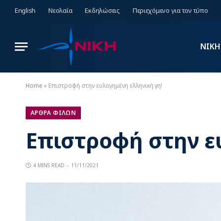
English
Νεολαία
Εκδηλώσεις
Περιεχόμενο για τον τύπο
ΝΙΚΗ
Home
»
Επιστροφή στην ευλογημένη ελληνική γη!
ΑΡΘΡΑ ΦΙΛΩΝ
Επιστροφή στην ε
4 MINS READ
11/11/2021