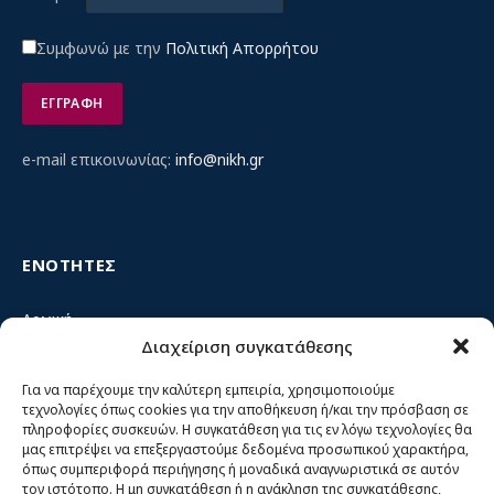
Συμφωνώ με την
Πολιτική Απορρήτου
e-mail επικοινωνίας:
info@nikh.gr
ΕΝΟΤΗΤΕΣ
Αρχική
Διαχείριση συγκατάθεσης
Κίνημα ΝΙΚΗ – Ποιοι είμαστε, αρχές & δράση
Θέσεις
Για να παρέχουμε την καλύτερη εμπειρία, χρησιμοποιούμε
τεχνολογίες όπως cookies για την αποθήκευση ή/και την πρόσβαση σε
Πρόσωπα
πληροφορίες συσκευών. Η συγκατάθεση για τις εν λόγω τεχνολογίες θα
μας επιτρέψει να επεξεργαστούμε δεδομένα προσωπικού χαρακτήρα,
Όργανα και ομάδες
όπως συμπεριφορά περιήγησης ή μοναδικά αναγνωριστικά σε αυτόν
τον ιστότοπο. Η μη συγκατάθεση ή η ανάκληση της συγκατάθεσης,