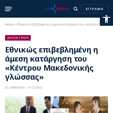
ΕΓΓΡΑΦΗ
Ανοίξτε
Home
»
Εθνικώς επιβεβλημένη η άμεση κατάργηση του «Κέντρου Μακεδονικής γλώσσας»
ΔΕΛΤΙΑ ΤΥΠΟΥ
Εθνικώς επιβεβλημένη η
άμεση κατάργηση του
«Κέντρου Μακεδονικής
γλώσσας»
2 MINS READ
07/12/2022