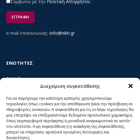
Συμφωνώ με την
Πολιτική Απορρήτου
e-mail επικοινωνίας:
info@nikh.gr
ΕΝΟΤΗΤΕΣ
Αρχική
Διαχείριση συγκατάθεσης
Κίνημα ΝΙΚΗ – Ποιοι είμαστε, αρχές & δράση
Θέσεις
Για να παρέχουμε την καλύτερη εμπειρία, χρησιμοποιούμε
τεχνολογίες όπως cookies για την αποθήκευση ή/και την πρόσβαση σε
Πρόσωπα
πληροφορίες συσκευών. Η συγκατάθεση για τις εν λόγω τεχνολογίες θα
μας επιτρέψει να επεξεργαστούμε δεδομένα προσωπικού χαρακτήρα,
Όργανα και ομάδες
όπως συμπεριφορά περιήγησης ή μοναδικά αναγνωριστικά σε αυτόν
τον ιστότοπο. Η μη συγκατάθεση ή η ανάκληση της συγκατάθεσης,
Βίντεο
μπορεί να επηρεάσει αρνητικά ορισμένες λειτουργίες και
δυνατότητες.
Δελτία Τύπου