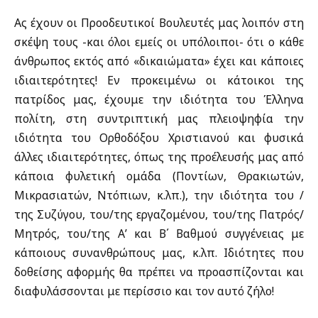
Ας έχουν οι Προοδευτικοί Βουλευτές μας λοιπόν στη
σκέψη τους -και όλοι εμείς οι υπόλοιποι- ότι ο κάθε
άνθρωπος εκτός από «δικαιώματα» έχει και κάποιες
ιδιαιτερότητες! Εν προκειμένω οι κάτοικοι της
πατρίδος μας, έχουμε την ιδιότητα του Έλληνα
πολίτη, στη συντριπτική μας πλειοψηφία την
ιδιότητα του Ορθοδόξου Χριστιανού και φυσικά
άλλες ιδιαιτερότητες, όπως της προέλευσής μας από
κάποια φυλετική ομάδα (Ποντίων, Θρακιωτών,
Μικρασιατών, Ντόπιων, κ.λπ.), την ιδιότητα του /
της Συζύγου, του/της εργαζομένου, του/της Πατρός/
Μητρός, του/της Α’ και Β΄ Βαθμού συγγένειας με
κάποιους συνανθρώπους μας, κ.λπ. Ιδιότητες που
δοθείσης αφορμής θα πρέπει να προασπίζονται και
διαφυλάσσονται με περίσσιο και τον αυτό ζήλο!