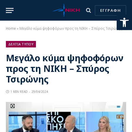
ΕΓΓΡΑΦΗ
Ανοίξτε
Home
»
Μεγάλο κύμα ψηφοφόρων προς τη ΝΙΚΗ – Σπύρος Τσιρώνης
ΔΕΛΤΙΑ ΤΥΠΟΥ
Μεγάλο κύμα ψηφοφόρων
προς τη ΝΙΚΗ – Σπύρος
Τσιρώνης
1 MIN READ
29/04/2024