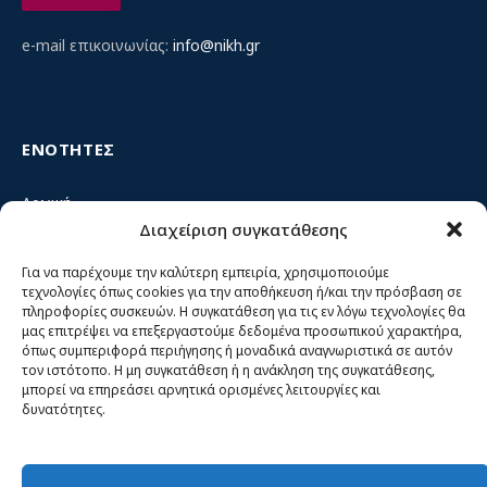
e-mail επικοινωνίας:
info@nikh.gr
ΕΝΟΤΗΤΕΣ
Αρχική
Διαχείριση συγκατάθεσης
Κίνημα ΝΙΚΗ – Ποιοι είμαστε, αρχές & δράση
Θέσεις
Για να παρέχουμε την καλύτερη εμπειρία, χρησιμοποιούμε
τεχνολογίες όπως cookies για την αποθήκευση ή/και την πρόσβαση σε
Πρόσωπα
πληροφορίες συσκευών. Η συγκατάθεση για τις εν λόγω τεχνολογίες θα
μας επιτρέψει να επεξεργαστούμε δεδομένα προσωπικού χαρακτήρα,
Όργανα και ομάδες
όπως συμπεριφορά περιήγησης ή μοναδικά αναγνωριστικά σε αυτόν
τον ιστότοπο. Η μη συγκατάθεση ή η ανάκληση της συγκατάθεσης,
Βίντεο
μπορεί να επηρεάσει αρνητικά ορισμένες λειτουργίες και
δυνατότητες.
Δελτία Τύπου
Άρθρα