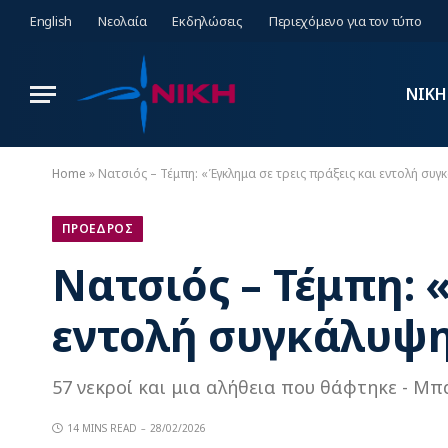
English
Νεολαία
Εκδηλώσεις
Περιεχόμενο για τον τύπο
ΝΙΚΗ
Home
»
Νατσιός – Τέμπη: «Έγκλημα σε τρεις πράξεις και εντολή συ
ΠΡΟΕΔΡΟΣ
Νατσιός – Τέμπη: 
εντολή συγκάλυψη
57 νεκροί και μια αλήθεια που θάφτηκε - Μπ
14 MINS READ
28/02/2026