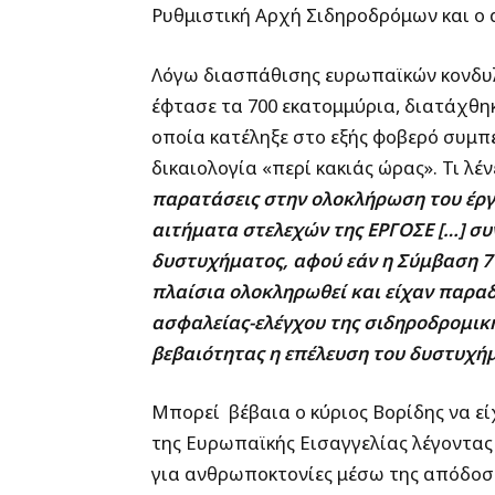
Ρυθμιστική Αρχή Σιδηροδρόμων και ο
Λόγω διασπάθισης ευρωπαϊκών κονδυλί
έφτασε τα 700 εκατομμύρια, διατάχθη
οποία κατέληξε στο εξής φοβερό συμπ
δικαιολογία «περί κακιάς ώρας». Τι λέν
παρατάσεις στην ολοκλήρωση του έργο
αιτήματα στελεχών της ΕΡΓΟΣΕ […] συ
δυστυχήματο
ς, αφού εάν η Σύμβαση 7
πλαίσια ολοκληρωθεί και είχαν παρα
ασφαλείας-ελέγχου της σιδηροδρομικ
βεβαιότητας η επέλευση του δυστυχή
Μπορεί βέβαια ο κύριος Βορίδης να εί
της Ευρωπαϊκής Εισαγγελίας λέγοντας 
για ανθρωποκτονίες μέσω της απόδοση