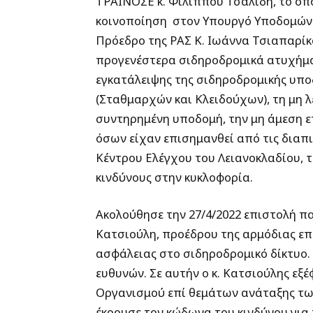
ΤΡΑΙΝΟΣΕ κ. Φίλιππου Τσαλίδη, το οπ
κοινοποίηση στον Υπουργό Υποδομών
Πρόεδρο της ΡΑΣ Κ. Ιωάννα Τσιαπαρίκο
προγενέστερα σιδηροδρομικά ατυχήματ
εγκατάλειψης της σιδηροδρομικής υπο
(Σταθμαρχών και Κλειδούχων), τη μη 
συντηρημένη υποδομή, την μη άμεση 
όσων είχαν επισημανθεί από τις διαπι
Κέντρου Ελέγχου του Λειανοκλαδίου,
κινδύνους στην κυκλοφορία.
Ακολούθησε την 27/4/2022 επιστολή π
Κατσιούλη, προέδρου της αρμόδιας επ
ασφάλειας στο σιδηροδρομικό δίκτυο.
ευθυνών. Σε αυτήν ο κ. Κατσιούλης εξέ
Οργανισμού επί θεμάτων ανάταξης τω
έκρουσε τον κώδωνα του κινδύνου για