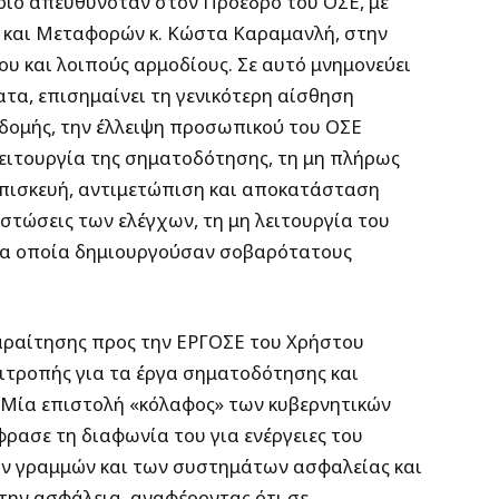
οίο απευθυνόταν στον Πρόεδρο του ΟΣΕ, με
 και Μεταφορών κ. Κώστα Καραμανλή, στην
υ και λοιπούς αρμοδίους. Σε αυτό μνημονεύει
α, επισημαίνει τη γενικότερη αίσθηση
δομής, την έλλειψη προσωπικού του ΟΣΕ
λειτουργία της σηματοδότησης, τη μη πλήρως
επισκευή, αντιμετώπιση και αποκατάσταση
στώσεις των ελέγχων, τη μη λειτουργία του
 τα οποία δημιουργούσαν σοβαρότατους
αραίτησης προς την ΕΡΓΟΣΕ του Χρήστου
ιτροπής για τα έργα σηματοδότησης και
 Μία επιστολή «κόλαφος» των κυβερνητικών
φρασε τη διαφωνία του για ενέργειες του
ν γραμμών και των συστημάτων ασφαλείας και
 την ασφάλεια, αναφέροντας ότι σε