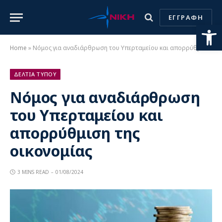
ΕΓΓΡΑΦΗ
Ανοίξτε
Home
»
Νόμος για αναδιάρθρωση του Υπερταμείου και απορρύθμιση της οικονομίας
ΔΕΛΤΙΑ ΤΥΠΟΥ
Νόμος για αναδιάρθρωση
του Υπερταμείου και
απορρύθμιση της
οικονομίας
3 MINS READ
01/08/2024