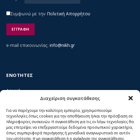
Συμφωνώ με την
Πολιτική Απορρήτου
e-mail επικοινωνίας:
info@nikh.gr
ΕΝΟΤΗΤΕΣ
Αρχική
Διαχείριση συγκατάθεσης
Κίνημα ΝΙΚΗ – Ποιοι είμαστε, αρχές & δράση
Θέσεις
Για να παρέχουμε την καλύτερη εμπειρία, χρησιμοποιούμε
τεχνολογίες όπως cookies για την αποθήκευση ή/και την πρόσβαση σε
Πρόσωπα
πληροφορίες συσκευών. Η συγκατάθεση για τις εν λόγω τεχνολογίες θα
μας επιτρέψει να επεξεργαστούμε δεδομένα προσωπικού χαρακτήρα,
Όργανα και ομάδες
όπως συμπεριφορά περιήγησης ή μοναδικά αναγνωριστικά σε αυτόν
τον ιστότοπο. Η μη συγκατάθεση ή η ανάκληση της συγκατάθεσης,