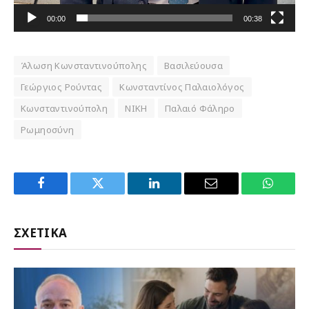
00:00
00:38
Άλωση Κωνσταντινούπολης
Βασιλεύουσα
Γεώργιος Ρούντας
Κωνσταντίνος Παλαιολόγος
Κωνσταντινούπολη
ΝΙΚΗ
Παλαιό Φάληρο
Ρωμηοσύνη
Facebook
Twitter
LinkedIn
Email
WhatsA
ΣΧΕΤΙΚΑ