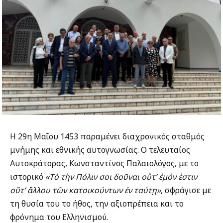
Η 29η Μαΐου 1453 παραμένει διαχρονικός σταθμός
μνήμης και εθνικής αυτογνωσίας. Ο τελευταίος
Αυτοκράτορας, Κωνσταντίνος Παλαιολόγος, με το
ιστορικό
«Τὸ τὴν Πόλιν σοι δοῦναι οὔτ’ ἐμόν ἐστιν
οὔτ’ ἄλλου τῶν κατοικούντων ἐν ταύτῃ»
, σφράγισε με
τη θυσία του το ήθος, την αξιοπρέπεια και το
φρόνημα του Ελληνισμού.