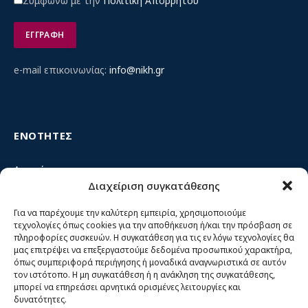
Συμφωνώ με την
Πολιτική Απορρήτου
e-mail επικοινωνίας:
info@nikh.gr
ΕΝΟΤΗΤΕΣ
Αρχική
Διαχείριση συγκατάθεσης
Κίνημα ΝΙΚΗ – Ποιοι είμαστε, αρχές & δράση
Θέσεις
Για να παρέχουμε την καλύτερη εμπειρία, χρησιμοποιούμε
τεχνολογίες όπως cookies για την αποθήκευση ή/και την πρόσβαση σε
Πρόσωπα
πληροφορίες συσκευών. Η συγκατάθεση για τις εν λόγω τεχνολογίες θα
μας επιτρέψει να επεξεργαστούμε δεδομένα προσωπικού χαρακτήρα,
Όργανα και ομάδες
όπως συμπεριφορά περιήγησης ή μοναδικά αναγνωριστικά σε αυτόν
τον ιστότοπο. Η μη συγκατάθεση ή η ανάκληση της συγκατάθεσης,
Βίντεο
μπορεί να επηρεάσει αρνητικά ορισμένες λειτουργίες και
δυνατότητες.
Δελτία Τύπου