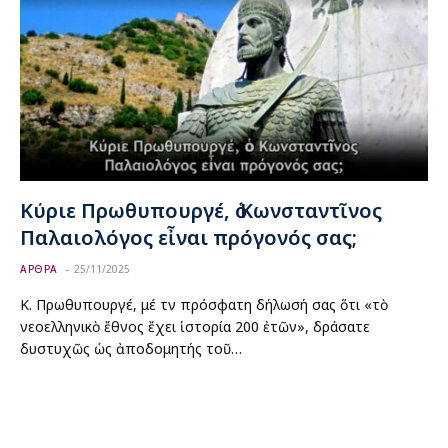
Κύριε Πρωθυπουργέ, ὁ Κωνσταντῖνος
Παλαιολόγος εἶναι πρόγονός σας;
ΑΡΘΡΑ
25/11/2025
Κ. Πρωθυπουργέ, μέ τὴν πρόσφατη δήλωσή σας ὅτι «τὸ
νεοελληνικὸ ἔθνος ἔχει ἱστορία 200 ἐτῶν», δράσατε
δυστυχῶς ὡς ἀποδομητής τοῦ…