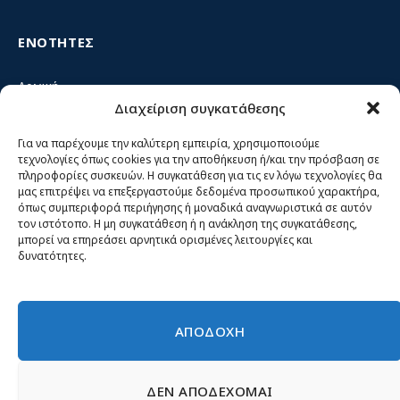
ΕΝΟΤΗΤΕΣ
Αρχική
Διαχείριση συγκατάθεσης
Κίνημα ΝΙΚΗ – Ποιοι είμαστε, αρχές & δράση
Θέσεις
Για να παρέχουμε την καλύτερη εμπειρία, χρησιμοποιούμε
τεχνολογίες όπως cookies για την αποθήκευση ή/και την πρόσβαση σε
Πρόσωπα
πληροφορίες συσκευών. Η συγκατάθεση για τις εν λόγω τεχνολογίες θα
μας επιτρέψει να επεξεργαστούμε δεδομένα προσωπικού χαρακτήρα,
Όργανα και ομάδες
όπως συμπεριφορά περιήγησης ή μοναδικά αναγνωριστικά σε αυτόν
τον ιστότοπο. Η μη συγκατάθεση ή η ανάκληση της συγκατάθεσης,
Βίντεο
μπορεί να επηρεάσει αρνητικά ορισμένες λειτουργίες και
δυνατότητες.
Δελτία Τύπου
Άρθρα
ΑΠΟΔΟΧΗ
ΔΕΝ ΑΠΟΔΕΧΟΜΑΙ
© 2026 Νίκη