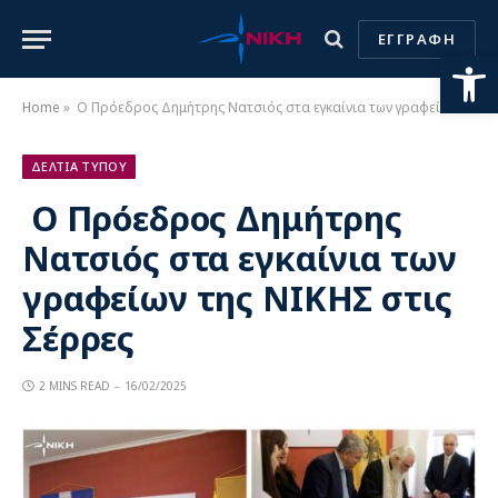
ΕΓΓΡΑΦΗ
Ανοίξτε
Home
»
Ο Πρόεδρος Δημήτρης Νατσιός στα εγκαίνια των γραφείων της ΝΙΚΗΣ στις Σέρρες
ΔΕΛΤΙΑ ΤΥΠΟΥ
Ο Πρόεδρος Δημήτρης
Νατσιός στα εγκαίνια των
γραφείων της ΝΙΚΗΣ στις
Σέρρες
2 MINS READ
16/02/2025