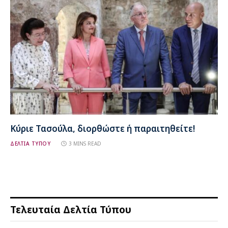
Κύριε Τασούλα, διορθώστε ή παραιτηθείτε!
ΔΕΛΤΙΑ ΤΥΠΟΥ
3 MINS READ
Τελευταία Δελτία Τύπου