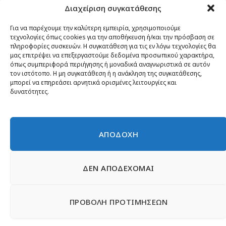
Διαχείριση συγκατάθεσης
Κίνημα ΝΙΚΗ – Ποιοι είμαστε, αρχές & δράση
Θέσεις
Για να παρέχουμε την καλύτερη εμπειρία, χρησιμοποιούμε
τεχνολογίες όπως cookies για την αποθήκευση ή/και την πρόσβαση σε
Πρόσωπα
πληροφορίες συσκευών. Η συγκατάθεση για τις εν λόγω τεχνολογίες θα
μας επιτρέψει να επεξεργαστούμε δεδομένα προσωπικού χαρακτήρα,
Όργανα και ομάδες
όπως συμπεριφορά περιήγησης ή μοναδικά αναγνωριστικά σε αυτόν
τον ιστότοπο. Η μη συγκατάθεση ή η ανάκληση της συγκατάθεσης,
Βίντεο
μπορεί να επηρεάσει αρνητικά ορισμένες λειτουργίες και
δυνατότητες.
Δελτία Τύπου
Άρθρα
ΑΠΟΔΟΧΗ
ΔΕΝ ΑΠΟΔΕΧΟΜΑΙ
© 2026 Νίκη
English
Ιστοσελίδες Νεολαίας
Περιεχόμενο για τον τύπο
ΠΡΟΒΟΛΗ ΠΡΟΤΙΜΗΣΕΩΝ
Έντυπα
Εγγραφή μέλους
Γίνε φίλος
Πολιτική απορρήτου
Επικοινωνία
Πολιτική Cookies