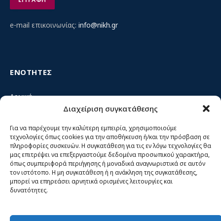
e-mail επικοινωνίας:
info@nikh.gr
ΕΝΟΤΗΤΕΣ
Αρχική
Διαχείριση συγκατάθεσης
Κίνημα ΝΙΚΗ – Ποιοι είμαστε, αρχές & δράση
Θέσεις
Για να παρέχουμε την καλύτερη εμπειρία, χρησιμοποιούμε
τεχνολογίες όπως cookies για την αποθήκευση ή/και την πρόσβαση σε
Πρόσωπα
πληροφορίες συσκευών. Η συγκατάθεση για τις εν λόγω τεχνολογίες θα
μας επιτρέψει να επεξεργαστούμε δεδομένα προσωπικού χαρακτήρα,
Όργανα και ομάδες
όπως συμπεριφορά περιήγησης ή μοναδικά αναγνωριστικά σε αυτόν
τον ιστότοπο. Η μη συγκατάθεση ή η ανάκληση της συγκατάθεσης,
Βίντεο
μπορεί να επηρεάσει αρνητικά ορισμένες λειτουργίες και
δυνατότητες.
Δελτία Τύπου
Άρθρα