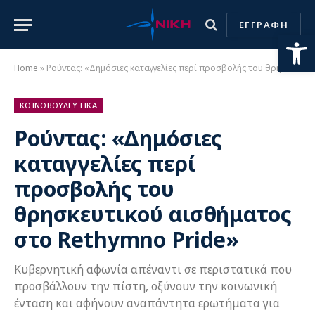
ΕΓΓΡΑΦΗ
Ανοίξτε
Home
»
Ρούντας: «Δημόσιες καταγγελίες περί προσβολής του θρησκευτικού αισθήματος στο Rethymno Pride»
ΚΟΙΝΟΒΟΥΛΕΥΤΙΚΑ
Ρούντας: «Δημόσιες
καταγγελίες περί
προσβολής του
θρησκευτικού αισθήματος
στο Rethymno Pride»
Κυβερνητική αφωνία απέναντι σε περιστατικά που
προσβάλλουν την πίστη, οξύνουν την κοινωνική
ένταση και αφήνουν αναπάντητα ερωτήματα για