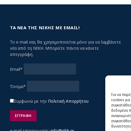
ΤΑ ΝΕΑ ΤΗΣ ΝΙΚΗΣ ΜΕ EMAIL!
Το e-mail σας θα χρησιμοποιείται μόνο για να λαμβάνετε
νέα από τη ΝΙΚΗ. Μπορείτε πάντα να κάνετε
απεγγράφη.
Email*
Όνομα*
Για να παρ
cookies γι
Συμφωνώ με την
Πολιτική Απορρήτου
συγκατάθεση
δεδομένα π
αναγνωριστ
συγκατάθεση
δυνατότητε
e-mail επικοινωνίας:
info@nikh.gr