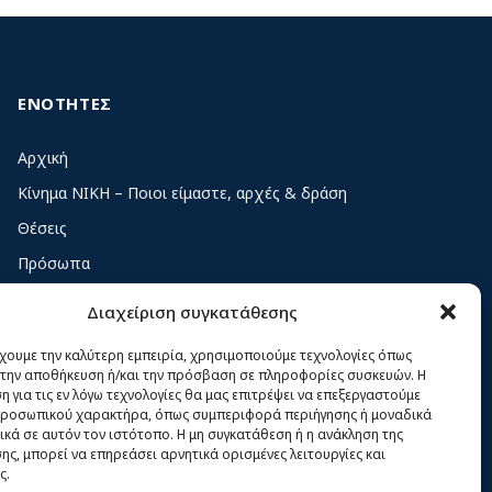
ΕΝΟΤΗΤΕΣ
Αρχική
Κίνημα ΝΙΚΗ – Ποιοι είμαστε, αρχές & δράση
Θέσεις
Πρόσωπα
Όργανα και ομάδες
Διαχείριση συγκατάθεσης
Βίντεο
έχουμε την καλύτερη εμπειρία, χρησιμοποιούμε τεχνολογίες όπως
Δελτία Τύπου
α την αποθήκευση ή/και την πρόσβαση σε πληροφορίες συσκευών. Η
 για τις εν λόγω τεχνολογίες θα μας επιτρέψει να επεξεργαστούμε
Άρθρα
ροσωπικού χαρακτήρα, όπως συμπεριφορά περιήγησης ή μοναδικά
ικά σε αυτόν τον ιστότοπο. Η μη συγκατάθεση ή η ανάκληση της
ς, μπορεί να επηρεάσει αρνητικά ορισμένες λειτουργίες και
ς.