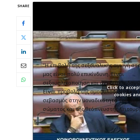
SHARE
“Η επιβολή της σεξουαλικής αγωγή στ
μας είναι πολύ επικίνδυνη. Είναι
σεξουαλικοποίηση και όχι διαπαιδαγ
Click to acc
Είναι προβολή της ομοφυλοφιλίας και 
cookies an
σεβασμός στην μοναδικότητα του αν
σώματος και της θεόπνευστης λειτουργ