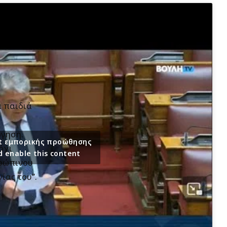
α παιδιά
ώγηση.
ept εμπορικής προώθησης
όχι
d enable this content
θρώπινου
ίας του”.