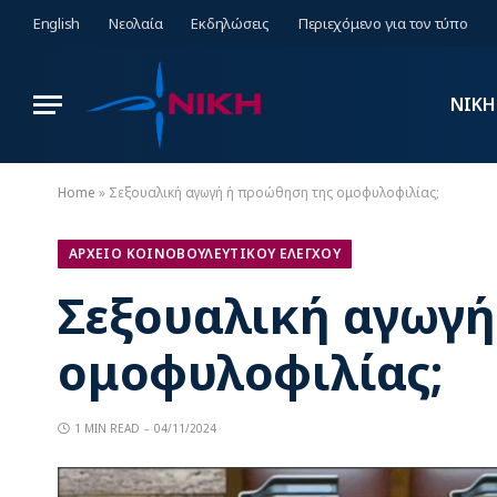
English
Νεολαία
Εκδηλώσεις
Περιεχόμενο για τον τύπο
ΝΙΚΗ
Home
»
Σεξουαλική αγωγή ή προώθηση της ομοφυλοφιλίας;
ΑΡΧΕΙΟ ΚΟΙΝΟΒΟΥΛΕΥΤΙΚΟΥ ΕΛΕΓΧΟΥ
Σεξουαλική αγωγή
ομοφυλοφιλίας;
1 MIN READ
04/11/2024