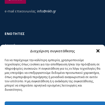
e-mail επικοινωνίας:
info@nikh.gr
ΕΝΟΤΗΤΕΣ
Αρχική
Διαχείριση συγκατάθεσης
Κίνημα ΝΙΚΗ – Ποιοι είμαστε, αρχές & δράση
Θέσεις
Για να παρέχουμε την καλύτερη εμπειρία, χρησιμοποιούμε
τεχνολογίες όπως cookies για την αποθήκευση ή/και την πρόσβαση σε
Πρόσωπα
πληροφορίες συσκευών. Η συγκατάθεση για τις εν λόγω τεχνολογίες θα
μας επιτρέψει να επεξεργαστούμε δεδομένα προσωπικού χαρακτήρα,
Όργανα και ομάδες
όπως συμπεριφορά περιήγησης ή μοναδικά αναγνωριστικά σε αυτόν
τον ιστότοπο. Η μη συγκατάθεση ή η ανάκληση της συγκατάθεσης,
Βίντεο
μπορεί να επηρεάσει αρνητικά ορισμένες λειτουργίες και
δυνατότητες.
Δελτία Τύπου
Άρθρα