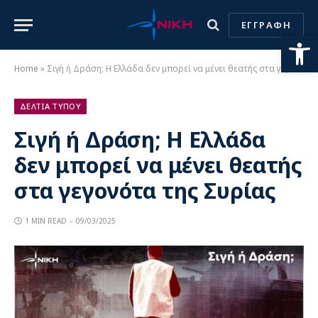
ΕΓΓΡΑΦΗ
Ανοίξτε
Home
»
Σιγή ή Δράση; Η Ελλάδα δεν μπορεί να μένει θεατής στα γεγονότα της Συρίας
ΔΕΛΤΙΑ ΤΥΠΟΥ
Σιγή ή Δράση; Η Ελλάδα
δεν μπορεί να μένει θεατής
στα γεγονότα της Συρίας
1 MIN READ
09/03/2025