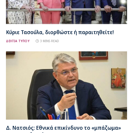
Κύριε Τασούλα, διορθώστε ή παραιτηθείτε!
ΔΕΛΤΙΑ ΤΥΠΟΥ
3 MINS READ
Δ. Νατσιός: Εθνικά επικίνδυνο το «μπάζωμα»