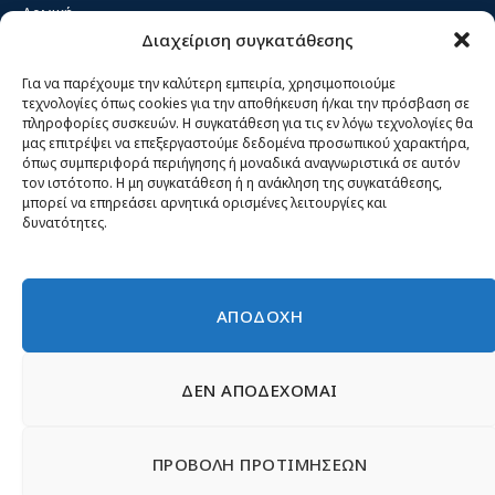
Αρχική
Διαχείριση συγκατάθεσης
Κίνημα ΝΙΚΗ – Ποιοι είμαστε, αρχές & δράση
Θέσεις
Για να παρέχουμε την καλύτερη εμπειρία, χρησιμοποιούμε
τεχνολογίες όπως cookies για την αποθήκευση ή/και την πρόσβαση σε
Πρόσωπα
πληροφορίες συσκευών. Η συγκατάθεση για τις εν λόγω τεχνολογίες θα
μας επιτρέψει να επεξεργαστούμε δεδομένα προσωπικού χαρακτήρα,
Όργανα και ομάδες
όπως συμπεριφορά περιήγησης ή μοναδικά αναγνωριστικά σε αυτόν
τον ιστότοπο. Η μη συγκατάθεση ή η ανάκληση της συγκατάθεσης,
Βίντεο
μπορεί να επηρεάσει αρνητικά ορισμένες λειτουργίες και
δυνατότητες.
Δελτία Τύπου
Άρθρα
ΑΠΟΔΟΧΗ
ΔΕΝ ΑΠΟΔΕΧΟΜΑΙ
© 2026 Νίκη
English
Ιστοσελίδες Νεολαίας
Περιεχόμενο για τον τύπο
ΠΡΟΒΟΛΗ ΠΡΟΤΙΜΗΣΕΩΝ
Έντυπα
Εγγραφή μέλους
Γίνε φίλος