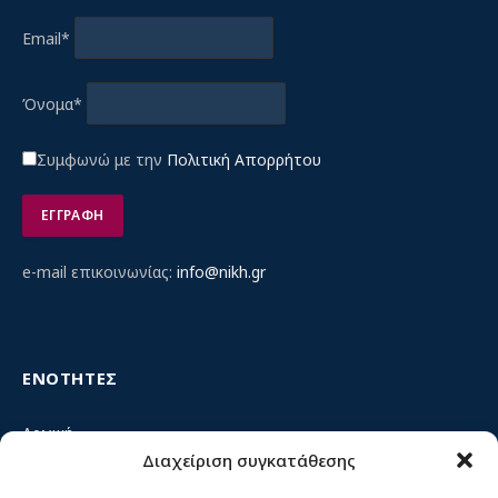
Email*
Όνομα*
Συμφωνώ με την
Πολιτική Απορρήτου
e-mail επικοινωνίας:
info@nikh.gr
ΕΝΟΤΗΤΕΣ
Αρχική
Διαχείριση συγκατάθεσης
Κίνημα ΝΙΚΗ – Ποιοι είμαστε, αρχές & δράση