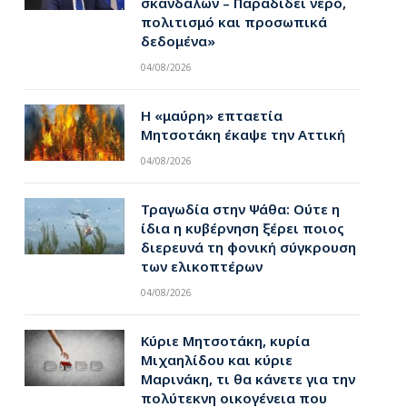
σκανδάλων – Παραδίδει νερό,
πολιτισμό και προσωπικά
δεδομένα»
04/08/2026
Η «μαύρη» επταετία
Μητσοτάκη έκαψε την Αττική
04/08/2026
Τραγωδία στην Ψάθα: Ούτε η
ίδια η κυβέρνηση ξέρει ποιος
διερευνά τη φονική σύγκρουση
pp
των ελικοπτέρων
04/08/2026
Κύριε Μητσοτάκη, κυρία
Μιχαηλίδου και κύριε
Μαρινάκη, τι θα κάνετε για την
πολύτεκνη οικογένεια που