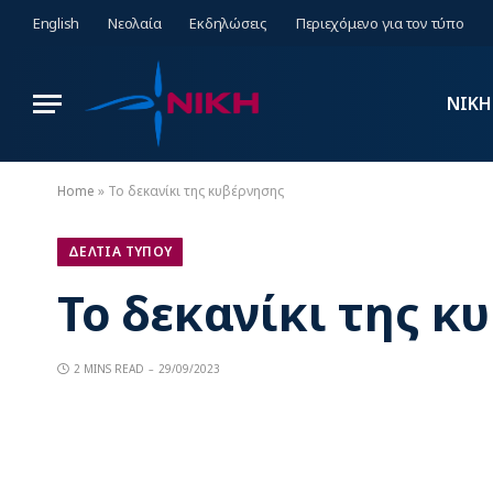
English
Νεολαία
Εκδηλώσεις
Περιεχόμενο για τον τύπο
ΝΙΚΗ
Home
»
Το δεκανίκι της κυβέρνησης
ΔΕΛΤΙΑ ΤΥΠΟΥ
Το δεκανίκι της κ
2 MINS READ
29/09/2023