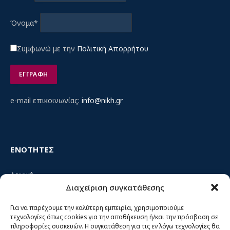
Όνομα*
Συμφωνώ με την
Πολιτική Απορρήτου
e-mail επικοινωνίας:
info@nikh.gr
ΕΝΟΤΗΤΕΣ
Αρχική
Διαχείριση συγκατάθεσης
Κίνημα ΝΙΚΗ – Ποιοι είμαστε, αρχές & δράση
Θέσεις
Για να παρέχουμε την καλύτερη εμπειρία, χρησιμοποιούμε
τεχνολογίες όπως cookies για την αποθήκευση ή/και την πρόσβαση σε
Πρόσωπα
πληροφορίες συσκευών. Η συγκατάθεση για τις εν λόγω τεχνολογίες θα