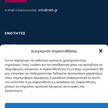
e-mail επικοινωνίας:
info@nikh.gr
ΕΝΟΤΗΤΕΣ
Αρχική
Διαχείριση συγκατάθεσης
Κίνημα ΝΙΚΗ – Ποιοι είμαστε, αρχές & δράση
Θέσεις
Για να παρέχουμε την καλύτερη εμπειρία, χρησιμοποιούμε
τεχνολογίες όπως cookies για την αποθήκευση ή/και την πρόσβαση σε
Πρόσωπα
πληροφορίες συσκευών. Η συγκατάθεση για τις εν λόγω τεχνολογίες θα
μας επιτρέψει να επεξεργαστούμε δεδομένα προσωπικού χαρακτήρα,
Όργανα και ομάδες
όπως συμπεριφορά περιήγησης ή μοναδικά αναγνωριστικά σε αυτόν
τον ιστότοπο. Η μη συγκατάθεση ή η ανάκληση της συγκατάθεσης,
Βίντεο
μπορεί να επηρεάσει αρνητικά ορισμένες λειτουργίες και
δυνατότητες.
Δελτία Τύπου
Άρθρα