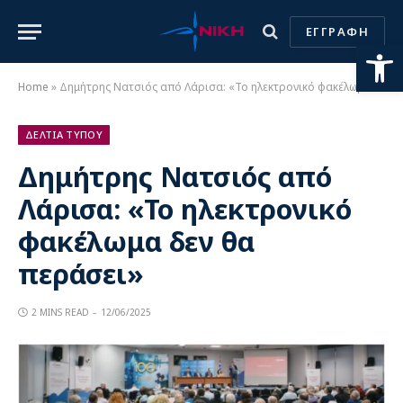
ΕΓΓΡΑΦΗ
Ανοίξτε
Home
»
Δημήτρης Νατσιός από Λάρισα: «Το ηλεκτρονικό φακέλωμα δεν θα περάσει»
ΔΕΛΤΙΑ ΤΥΠΟΥ
Δημήτρης Νατσιός από
Λάρισα: «Το ηλεκτρονικό
φακέλωμα δεν θα
περάσει»
2 MINS READ
12/06/2025