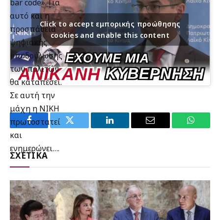
bar code». Για
αυτό και η
Click to accept εμπορικής προώθησης
προσπάθεια
cookies and enable this content
ψηφιακής
υποδούλωσης
των πολιτών
θα καταπέσει.
Σε αυτή την
μάχη η ΝΙΚΗ
πρωτοστατεί
Facebook
Twitter
LinkedIn
Email
WhatsA
και
ενημερώνει….
ΣΧΕΤΙΚΑ