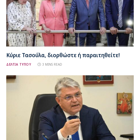
Κύριε Τασούλα, διορθώστε ή παραιτηθείτε!
ΔΕΛΤΙΑ ΤΥΠΟΥ
3 MINS READ