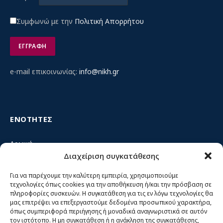
Συμφωνώ με την
Πολιτική Απορρήτου
e-mail επικοινωνίας:
info@nikh.gr
ΕΝΟΤΗΤΕΣ
Αρχική
Διαχείριση συγκατάθεσης
Κίνημα ΝΙΚΗ – Ποιοι είμαστε, αρχές & δράση
Θέσεις
Για να παρέχουμε την καλύτερη εμπειρία, χρησιμοποιούμε
τεχνολογίες όπως cookies για την αποθήκευση ή/και την πρόσβαση σε
Πρόσωπα
πληροφορίες συσκευών. Η συγκατάθεση για τις εν λόγω τεχνολογίες θα
μας επιτρέψει να επεξεργαστούμε δεδομένα προσωπικού χαρακτήρα,
Όργανα και ομάδες
όπως συμπεριφορά περιήγησης ή μοναδικά αναγνωριστικά σε αυτόν
τον ιστότοπο. Η μη συγκατάθεση ή η ανάκληση της συγκατάθεσης,