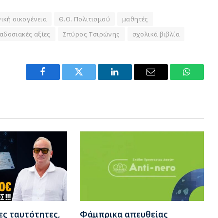
ική οικογένεια
Θ.Ο. Πολιτισμού
μαθητές
αδοσιακές αξίες
Σπύρος Τσιρώνης
σχολικά βιβλία
Facebook
Twitter
LinkedIn
Email
WhatsA
ες ταυτότητες,
Φάμπρικα απευθείας