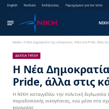
English
Νεολαία
Εκδηλώσεις
Περιεχόμενο για τον τύπο
ΝΙΚΗ
Home
»
Η Νέα Δημοκρατία της υποκρισίας: Άλλα στα Pride, άλλα στι
ΔΕΛΤΙΑ ΤΥΠΟΥ
Η Νέα Δημοκρατία
Pride, άλλα στις κ
Η ΝΙΚΗ καταγγέλλει την πολιτική διγλωσσία
παραδοσιακής οικογένειας, ενώ μέσα στα σχολ
κοινωνίας