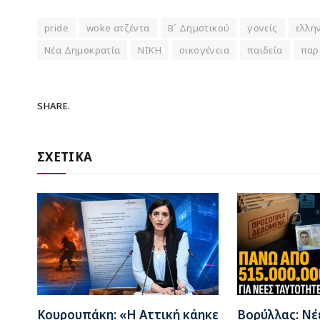
pride
woke ατζέντα
Β΄ Δημοτικού
γονείς
ελλην
Νέα Δημοκρατία
ΝΙΚΗ
οικογένεια
παιδεία
παρ
SHARE.
ΣΧΕΤΙΚΑ
Κουρουπάκη: «Η Αττική κάηκε
Βορύλλας: Νέ