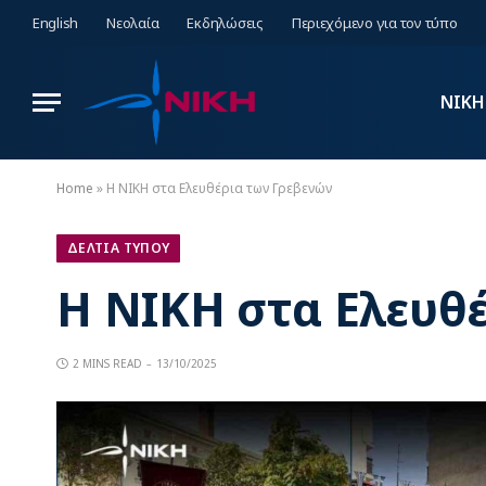
English
Νεολαία
Εκδηλώσεις
Περιεχόμενο για τον τύπο
ΝΙΚΗ
Home
»
Η ΝΙΚΗ στα Ελευθέρια των Γρεβενών
ΔΕΛΤΙΑ ΤΥΠΟΥ
Η ΝΙΚΗ στα Ελευθ
2 MINS READ
13/10/2025