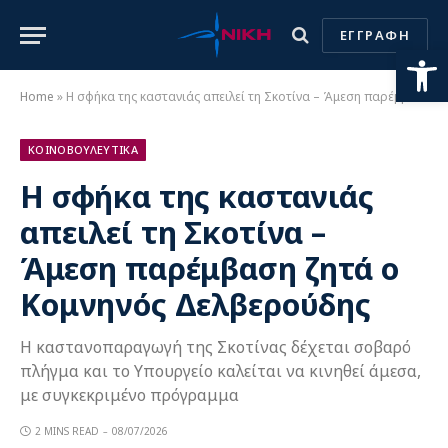
ΕΓΓΡΑΦΗ
Ανοίξτε
Home
»
Η σφήκα της καστανιάς απειλεί τη Σκοτίνα – Άμεση παρέμβαση ζητά ο Κομνηνός Δελβερούδης
ΚΟΙΝΟΒΟΥΛΕΥΤΙΚΑ
Η σφήκα της καστανιάς
απειλεί τη Σκοτίνα –
Άμεση παρέμβαση ζητά ο
Κομνηνός Δελβερούδης
Η καστανοπαραγωγή της Σκοτίνας δέχεται σοβαρό
πλήγμα και το Υπουργείο καλείται να κινηθεί άμεσα,
με συγκεκριμένο πρόγραμμα
2 MINS READ
08/07/2026