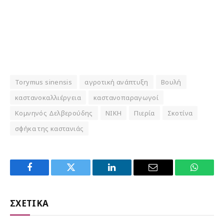
Torymus sinensis
αγροτική ανάπτυξη
Βουλή
καστανοκαλλιέργεια
καστανοπαραγωγοί
Κομνηνός Δελβερούδης
ΝΙΚΗ
Πιερία
Σκοτίνα
σφήκα της καστανιάς
Facebook
Twitter
LinkedIn
Email
WhatsA
ΣΧΕΤΙΚΑ