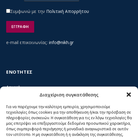
Συμφωνώ με την
Πολιτική Απορρήτου
e-mail επικοινωνίας:
info@nikh.gr
ΕΝΟΤΗΤΕΣ
Αρχική
Διαχείριση συγκατάθεσης
Κίνημα ΝΙΚΗ – Ποιοι είμαστε, αρχές & δράση
Θέσεις
Για να παρέχουμε την καλύτερη εμπειρία, χρησιμοποιούμε
τεχνολογίες όπως cookies για την αποθήκευση ή/και την πρόσβαση σε
Πρόσωπα
πληροφορίες συσκευών. Η συγκατάθεση για τις εν λόγω τεχνολογίες θα
μας επιτρέψει να επεξεργαστούμε δεδομένα προσωπικού χαρακτήρα,
Όργανα και ομάδες
όπως συμπεριφορά περιήγησης ή μοναδικά αναγνωριστικά σε αυτόν
τον ιστότοπο. Η μη συγκατάθεση ή η ανάκληση της συγκατάθεσης,
Βίντεο