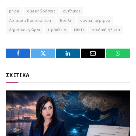
pride
queer δράσεις
ανήλικοι
Ασπασία Κουρουπάκη
Βουλή
γονική μέριμνα
δημόσιοι χώροι
Ηράκλειο
ΝΙΚΗ
παιδική ηλικία
Facebook
Twitter
LinkedIn
Email
WhatsA
ΣΧΕΤΙΚΑ