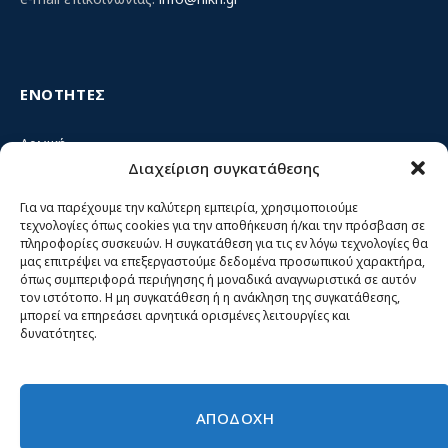
ΕΝΟΤΗΤΕΣ
Αρχική
Διαχείριση συγκατάθεσης
Κίνημα ΝΙΚΗ – Ποιοι είμαστε, αρχές & δράση
Θέσεις
Για να παρέχουμε την καλύτερη εμπειρία, χρησιμοποιούμε
τεχνολογίες όπως cookies για την αποθήκευση ή/και την πρόσβαση σε
Πρόσωπα
πληροφορίες συσκευών. Η συγκατάθεση για τις εν λόγω τεχνολογίες θα
μας επιτρέψει να επεξεργαστούμε δεδομένα προσωπικού χαρακτήρα,
Όργανα και ομάδες
όπως συμπεριφορά περιήγησης ή μοναδικά αναγνωριστικά σε αυτόν
τον ιστότοπο. Η μη συγκατάθεση ή η ανάκληση της συγκατάθεσης,
Βίντεο
μπορεί να επηρεάσει αρνητικά ορισμένες λειτουργίες και
δυνατότητες.
Δελτία Τύπου
Άρθρα
ΑΠΟΔΟΧΗ