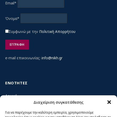
Email*
Όνομα*
Συμφωνώ με την
Πολιτική Απορρήτου
e-mail επικοινωνίας:
info@nikh.gr
ΕΝΟΤΗΤΕΣ
Αρχική
Διαχείριση συγκατάθεσης
Κίνημα ΝΙΚΗ – Ποιοι είμαστε, αρχές & δράση
Θέσεις
Για να παρέχουμε την καλύτερη εμπειρία, χρησιμοποιούμε