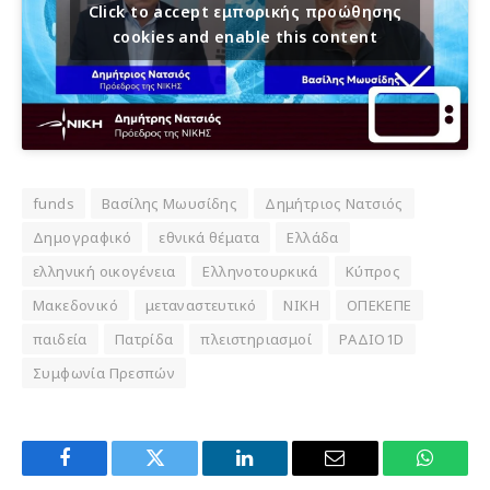
Click to accept εμπορικής προώθησης
cookies and enable this content
funds
Βασίλης Μωυσίδης
Δημήτριος Νατσιός
Δημογραφικό
εθνικά θέματα
Ελλάδα
ελληνική οικογένεια
Ελληνοτουρκικά
Κύπρος
Μακεδονικό
μεταναστευτικό
ΝΙΚΗ
ΟΠΕΚΕΠΕ
παιδεία
Πατρίδα
πλειστηριασμοί
ΡΑΔΙΟ1D
Συμφωνία Πρεσπών
Facebook
Twitter
LinkedIn
Email
WhatsA