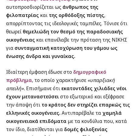
αυτοπροσδιορίζεται ως
άνθρωπος της
φιλοπατρίας
και
της ορθόδοξης πίστης
,
απορρίπτοντας τις ιδεολογικές ταμπέλες. Τόνισε ότι
θεωρεί
θεμελιώδη τον θεσμό της παραδοσιακής
οικογένειας
και επανέλαβε την πρόταση της ΝΙΚΗΣ
για
συνταγματική κατοχύρωση του γάμου ως
ένωσης άνδρα και γυναίκας.
Ιδιαίτερη έμφαση έδωσε στο
δημογραφικό
πρόβλημα
, το οποίο χαρακτήρισε
«υπαρξιακή
απειλή».
Επισήμανε ότι
εκατοντάδες χιλιάδες νέοι
έχουν μεταναστεύσει
στο εξωτερικό και εξέφρασε
την άποψη ότι
το κράτος δεν στηρίζει επαρκώς τις
ελληνικές οικογένειες.
Αντιπαρέβαλε τα
χαμηλά
οικογενειακά επιδόματα
με τα κονδύλια που, κατά
τον ίδιο, διατίθενται για
δομές φιλοξενίας