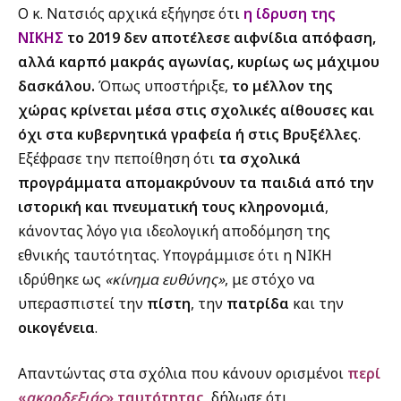
Ο κ. Νατσιός αρχικά εξήγησε ότ
ι
η ίδρυση της
ΝΙΚΗΣ
το 2019 δεν αποτέλεσε αιφνίδια απόφαση,
αλλά καρπό μακράς αγωνίας, κυρίως ως μάχιμου
δασκάλου.
Όπως υποστήριξε,
το μέλλον της
χώρας κρίνεται μέσα στις σχολικές αίθουσες και
όχι στα κυβερνητικά γραφεία ή στις Βρυξέλλες
.
Εξέφρασε την πεποίθηση ότι
τα σχολικά
προγράμματα απομακρύνουν τα παιδιά από την
ιστορική και πνευματική τους κληρονομιά
,
κάνοντας λόγο για ιδεολογική αποδόμηση της
εθνικής ταυτότητας. Υπογράμμισε ότι η ΝΙΚΗ
ιδρύθηκε ως
«κίνημα ευθύνης»
, με στόχο να
υπερασπιστεί την
πίστη
, την
πατρίδα
και την
οικογένεια
.
Απαντώντας στα σχόλια που κάνουν ορισμένοι
περί
«
ακροδεξιάς
» ταυτότητας
, δήλωσε ότι