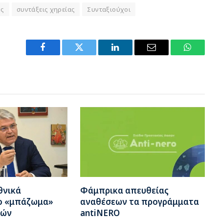
ός
συντάξεις χηρείας
Συνταξιούχοι
Facebook
Twitter
LinkedIn
Email
WhatsA
θνικά
Φάμπρικα απευθείας
το «μπάζωμα»
αναθέσεων τα προγράμματα
πών
antiNERO