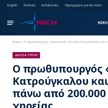
English
Νεολαία
Εκδηλώσεις
Περιεχόμενο για τον τύπο
ΝΙΚΗ
Home
»
O πρωθυπουργός «προσκυνά» τον νόμο Κατρούγκαλου και οδ
ΔΕΛΤΙΑ ΤΥΠΟΥ
O πρωθυπουργός 
Κατρούγκαλου και 
πάνω από 200.000
χηρείας