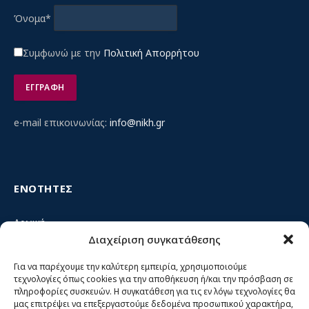
Όνομα*
Συμφωνώ με την
Πολιτική Απορρήτου
e-mail επικοινωνίας:
info@nikh.gr
ΕΝΟΤΗΤΕΣ
Αρχική
Διαχείριση συγκατάθεσης
Κίνημα ΝΙΚΗ – Ποιοι είμαστε, αρχές & δράση
Θέσεις
Για να παρέχουμε την καλύτερη εμπειρία, χρησιμοποιούμε
τεχνολογίες όπως cookies για την αποθήκευση ή/και την πρόσβαση σε
Πρόσωπα
πληροφορίες συσκευών. Η συγκατάθεση για τις εν λόγω τεχνολογίες θα
μας επιτρέψει να επεξεργαστούμε δεδομένα προσωπικού χαρακτήρα,