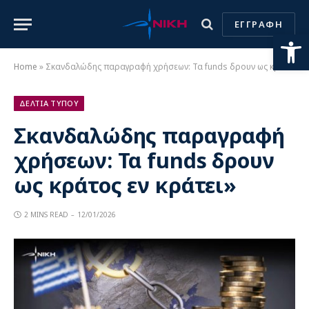
ΕΓΓΡΑΦΗ
Ανοίξτε
Home
»
Σκανδαλώδης παραγραφή χρήσεων: Τα funds δρουν ως κράτος εν κράτει»
ΔΕΛΤΙΑ ΤΥΠΟΥ
Σκανδαλώδης παραγραφή
χρήσεων: Τα funds δρουν
ως κράτος εν κράτει»
2 MINS READ
12/01/2026