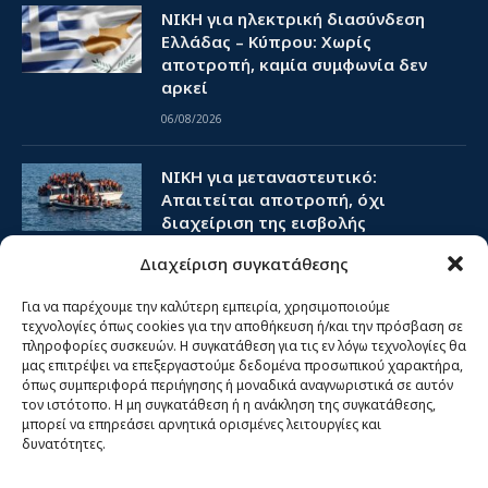
ΝΙΚΗ για ηλεκτρική διασύνδεση
Ελλάδας – Κύπρου: Χωρίς
αποτροπή, καμία συμφωνία δεν
αρκεί
06/08/2026
ΝΙΚΗ για μεταναστευτικό:
Απαιτείται αποτροπή, όχι
διαχείριση της εισβολής
05/08/2026
Διαχείριση συγκατάθεσης
Για να παρέχουμε την καλύτερη εμπειρία, χρησιμοποιούμε
τεχνολογίες όπως cookies για την αποθήκευση ή/και την πρόσβαση σε
ΑΡΧΕΙΟ ΔΕΛΤΙΩΝ ΤΥΠΟΥ
πληροφορίες συσκευών. Η συγκατάθεση για τις εν λόγω τεχνολογίες θα
μας επιτρέψει να επεξεργαστούμε δεδομένα προσωπικού χαρακτήρα,
όπως συμπεριφορά περιήγησης ή μοναδικά αναγνωριστικά σε αυτόν
Δελτία τύπου
τον ιστότοπο. Η μη συγκατάθεση ή η ανάκληση της συγκατάθεσης,
μπορεί να επηρεάσει αρνητικά ορισμένες λειτουργίες και
Συναντήσεις
δυνατότητες.
Εκδηλώσεις