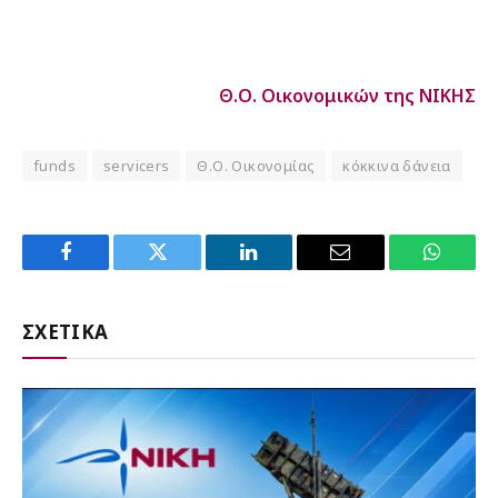
Θ.Ο. Οικονομικών της ΝΙΚΗΣ
funds
servicers
Θ.Ο. Οικονομίας
κόκκινα δάνεια
Facebook
Twitter
LinkedIn
Email
WhatsA
ΣΧΕΤΙΚΑ