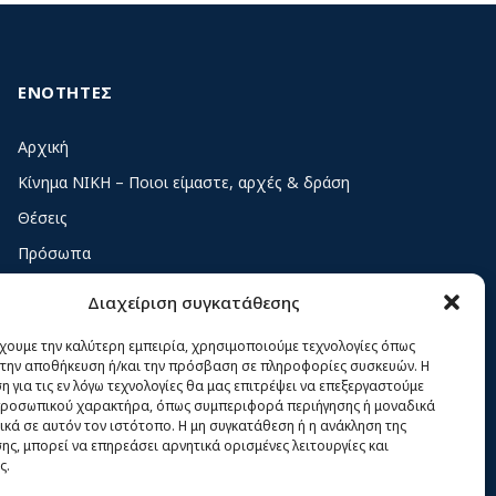
ΕΝΟΤΗΤΕΣ
Αρχική
Κίνημα ΝΙΚΗ – Ποιοι είμαστε, αρχές & δράση
Θέσεις
Πρόσωπα
Όργανα και ομάδες
Διαχείριση συγκατάθεσης
Βίντεο
έχουμε την καλύτερη εμπειρία, χρησιμοποιούμε τεχνολογίες όπως
Δελτία Τύπου
α την αποθήκευση ή/και την πρόσβαση σε πληροφορίες συσκευών. Η
 για τις εν λόγω τεχνολογίες θα μας επιτρέψει να επεξεργαστούμε
Άρθρα
ροσωπικού χαρακτήρα, όπως συμπεριφορά περιήγησης ή μοναδικά
ικά σε αυτόν τον ιστότοπο. Η μη συγκατάθεση ή η ανάκληση της
ς, μπορεί να επηρεάσει αρνητικά ορισμένες λειτουργίες και
ς.