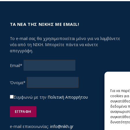
ΤΑ ΝΕΑ ΤΗΣ ΝΙΚΗΣ ΜΕ EMAIL!
Το e-mail σας θα χρησιμοποιείται μόνο για να λαμβάνετε
νέα από τη ΝΙΚΗ. Μπορείτε πάντα να κάνετε
απεγγράφη.
Email*
Όνομα*
Για να παρ
cookies γι
Συμφωνώ με την
Πολιτική Απορρήτου
συγκατάθεση
δεδομένα π
αναγνωριστ
συγκατάθεση
δυνατότητε
e-mail επικοινωνίας:
info@nikh.gr