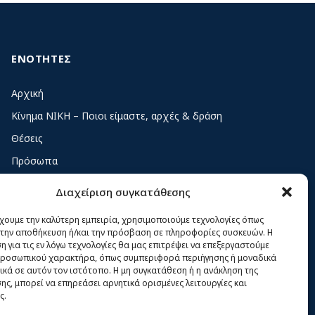
ΕΝΟΤΗΤΕΣ
Αρχική
Κίνημα ΝΙΚΗ – Ποιοι είμαστε, αρχές & δράση
Θέσεις
Πρόσωπα
Όργανα και ομάδες
Διαχείριση συγκατάθεσης
Βίντεο
έχουμε την καλύτερη εμπειρία, χρησιμοποιούμε τεχνολογίες όπως
Δελτία Τύπου
α την αποθήκευση ή/και την πρόσβαση σε πληροφορίες συσκευών. Η
 για τις εν λόγω τεχνολογίες θα μας επιτρέψει να επεξεργαστούμε
Άρθρα
ροσωπικού χαρακτήρα, όπως συμπεριφορά περιήγησης ή μοναδικά
ικά σε αυτόν τον ιστότοπο. Η μη συγκατάθεση ή η ανάκληση της
ς, μπορεί να επηρεάσει αρνητικά ορισμένες λειτουργίες και
ς.