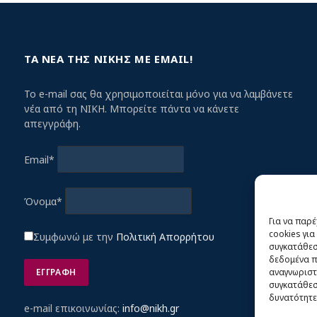
ΤΑ ΝΕΑ ΤΗΣ ΝΙΚΗΣ ΜΕ EMAIL!
Το e-mail σας θα χρησιμοποιείται μόνο για να λαμβάνετε
νέα από τη ΝΙΚΗ. Μπορείτε πάντα να κάνετε
απεγγράφη.
Email*
Όνομα*
Για να παρ
cookies γι
Συμφωνώ με την
Πολιτική Απορρήτου
συγκατάθεση
δεδομένα π
αναγνωριστ
συγκατάθεση
δυνατότητε
e-mail επικοινωνίας:
info@nikh.gr