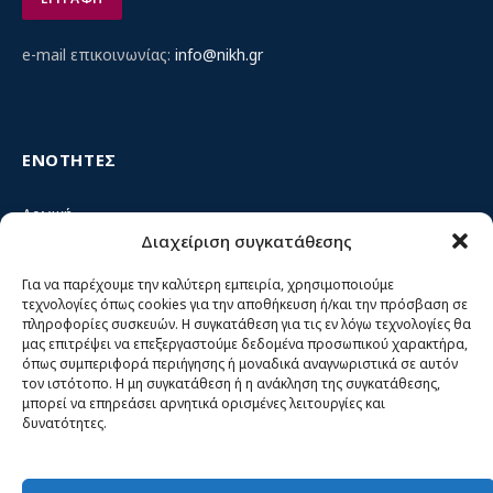
e-mail επικοινωνίας:
info@nikh.gr
ΕΝΟΤΗΤΕΣ
Αρχική
Διαχείριση συγκατάθεσης
Κίνημα ΝΙΚΗ – Ποιοι είμαστε, αρχές & δράση
Θέσεις
Για να παρέχουμε την καλύτερη εμπειρία, χρησιμοποιούμε
τεχνολογίες όπως cookies για την αποθήκευση ή/και την πρόσβαση σε
Πρόσωπα
πληροφορίες συσκευών. Η συγκατάθεση για τις εν λόγω τεχνολογίες θα
μας επιτρέψει να επεξεργαστούμε δεδομένα προσωπικού χαρακτήρα,
Όργανα και ομάδες
όπως συμπεριφορά περιήγησης ή μοναδικά αναγνωριστικά σε αυτόν
τον ιστότοπο. Η μη συγκατάθεση ή η ανάκληση της συγκατάθεσης,
Βίντεο
μπορεί να επηρεάσει αρνητικά ορισμένες λειτουργίες και
δυνατότητες.
Δελτία Τύπου
Άρθρα