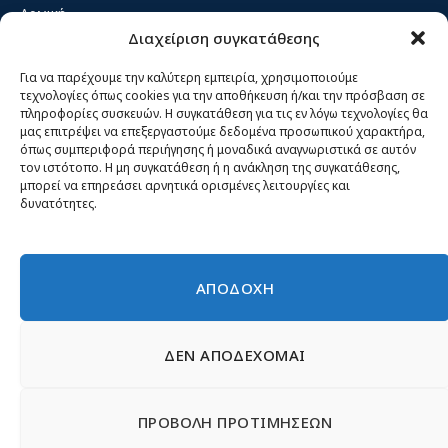
Αρχική
Διαχείριση συγκατάθεσης
Κίνημα ΝΙΚΗ – Ποιοι είμαστε, αρχές & δράση
Θέσεις
Για να παρέχουμε την καλύτερη εμπειρία, χρησιμοποιούμε
τεχνολογίες όπως cookies για την αποθήκευση ή/και την πρόσβαση σε
Πρόσωπα
πληροφορίες συσκευών. Η συγκατάθεση για τις εν λόγω τεχνολογίες θα
μας επιτρέψει να επεξεργαστούμε δεδομένα προσωπικού χαρακτήρα,
Όργανα και ομάδες
όπως συμπεριφορά περιήγησης ή μοναδικά αναγνωριστικά σε αυτόν
τον ιστότοπο. Η μη συγκατάθεση ή η ανάκληση της συγκατάθεσης,
Βίντεο
μπορεί να επηρεάσει αρνητικά ορισμένες λειτουργίες και
δυνατότητες.
Δελτία Τύπου
Άρθρα
ΑΠΟΔΟΧΗ
ΔΕΝ ΑΠΟΔΕΧΟΜΑΙ
© 2026 Νίκη
English
Ιστοσελίδες Νεολαίας
Περιεχόμενο για τον τύπο
ΠΡΟΒΟΛΗ ΠΡΟΤΙΜΗΣΕΩΝ
Έντυπα
Εγγραφή μέλους
Γίνε φίλος