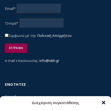
Email*
Όνομα*
Συμφωνώ με την
Πολιτική Απορρήτου
e-mail επικοινωνίας:
info@nikh.gr
ΕΝΟΤΗΤΕΣ
Αρχική
Διαχείριση συγκατάθεσης
Κίνημα ΝΙΚΗ – Ποιοι είμαστε, αρχές & δράση