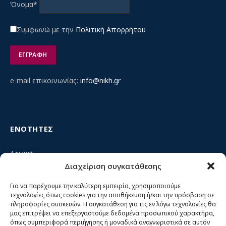
Όνομα*
Συμφωνώ με την
Πολιτική Απορρήτου
e-mail επικοινωνίας:
info@nikh.gr
ΕΝΟΤΗΤΕΣ
Αρχική
Διαχείριση συγκατάθεσης
Κίνημα ΝΙΚΗ – Ποιοι είμαστε, αρχές & δράση
Θέσεις
Για να παρέχουμε την καλύτερη εμπειρία, χρησιμοποιούμε
τεχνολογίες όπως cookies για την αποθήκευση ή/και την πρόσβαση σε
Πρόσωπα
πληροφορίες συσκευών. Η συγκατάθεση για τις εν λόγω τεχνολογίες θα
μας επιτρέψει να επεξεργαστούμε δεδομένα προσωπικού χαρακτήρα,
Όργανα και ομάδες
όπως συμπεριφορά περιήγησης ή μοναδικά αναγνωριστικά σε αυτόν