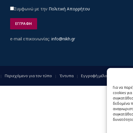
Συμφωνώ με την
Πολιτική Απορρήτου
e-mail επικοινωνίας:
info@nikh.gr
Περιεχόμενο για τον τύπο
Έντυπα
Εγγραφή μέλους
Γίνε φί
Για να παρ
cookies γι
συγκατάθεση
δεδομένα π
αναγνωριστ
συγκατάθεση
δυνατότητε