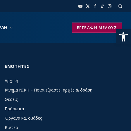
YouTube
X
Facebook
TikTok
Instagram
(Twitter)
ΥΛΗ
ΕΓΓΡΑΦΗ ΜΕΛΟΥΣ
Ανοίξτε
ΕΝΟΤΗΤΕΣ
Αρχική
Κίνημα ΝΙΚΗ – Ποιοι είμαστε, αρχές & δράση
Θέσεις
Πρόσωπα
Όργανα και ομάδες
Βίντεο