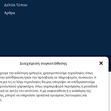
Δελτία Τύπου
Άρθρα
Διαχείριση συγκατάθεσης
λος
Πολιτική απορρήτου
Επικοινωνία
Πολιτική Cookies
έχουμε την καλύτερη εμπειρία, χρησιμοποιούμε τεχνολογίες όπως
α την αποθήκευση ή/και την πρόσβαση σε πληροφορίες συσκευών. Η
 για τις εν λόγω τεχνολογίες θα μας επιτρέψει να επεξεργαστούμε
ροσωπικού χαρακτήρα, όπως συμπεριφορά περιήγησης ή μοναδικά
ικά σε αυτόν τον ιστότοπο. Η μη συγκατάθεση ή η ανάκληση της
ς, μπορεί να επηρεάσει αρνητικά ορισμένες λειτουργίες και
ς.