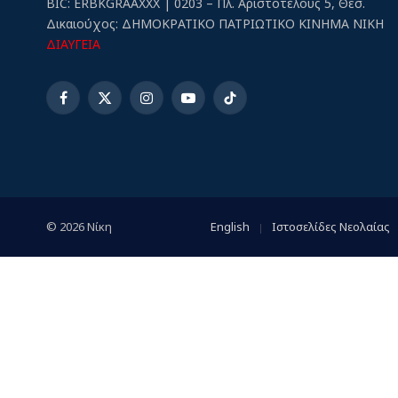
BIC: ERBKGRAAXXX | 0203 – Πλ. Αριστοτέλους 5, Θεσ.
Δικαιούχος: ΔΗΜΟΚΡΑΤΙΚΟ ΠΑΤΡΙΩΤΙΚΟ ΚΙΝΗΜΑ ΝΙΚΗ
ΔΙΑΥΓΕΙΑ
Facebook
X
Instagram
YouTube
TikTok
(Twitter)
© 2026 Νίκη
English
Ιστοσελίδες Νεολαίας