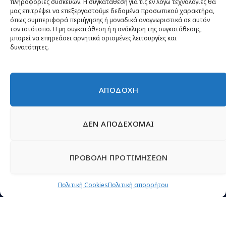
πληροφορίες συσκευών. Η συγκατάθεση για τις εν λόγω τεχνολογίες θα
μας επιτρέψει να επεξεργαστούμε δεδομένα προσωπικού χαρακτήρα,
Θέσεις
όπως συμπεριφορά περιήγησης ή μοναδικά αναγνωριστικά σε αυτόν
τον ιστότοπο. Η μη συγκατάθεση ή η ανάκληση της συγκατάθεσης,
Πρόσωπα
μπορεί να επηρεάσει αρνητικά ορισμένες λειτουργίες και
δυνατότητες.
Όργανα και ομάδες
Βίντεο
Δελτία Τύπου
ΑΠΟΔΟΧΗ
Άρθρα
ΔΕΝ ΑΠΟΔΕΧΟΜΑΙ
ΠΡΟΒΟΛΗ ΠΡΟΤΙΜΗΣΕΩΝ
© 2026 Νίκη
English
Ιστοσελίδες Νεολαίας
Περιεχόμενο για τον τύπο
Πολιτική Cookies
Πολιτική απορρήτου
Έντυπα
Εγγραφή μέλους
Γίνε φίλος
Πολιτική απορρήτου
Επικοινωνία
Πολιτική Cookies