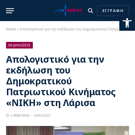
ΕΓΓΡΑΦΗ
Ανοίξτε
Home
»
Απολογιστικό για την εκδήλωση του Δημοκρατικού Πατριωτικού Κινήματος «ΝΙΚΗ» στη Λάρισα
ΕΚΔΗΛΩΣΕΙΣ
Απολογιστικό για την
εκδήλωση του
Δημοκρατικού
Πατριωτικού Κινήματος
«ΝΙΚΗ» στη Λάρισα
2 MINS READ
16/02/2023