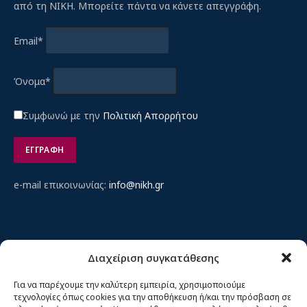
από τη ΝΙΚΗ. Μπορείτε πάντα να κάνετε απεγγράφη.
Email*
Όνομα*
Συμφωνώ με την
Πολιτική Απορρήτου
e-mail επικοινωνίας:
info@nikh.gr
ΕΝΟΤΗΤΕΣ
Διαχείριση συγκατάθεσης
Αρχική
Για να παρέχουμε την καλύτερη εμπειρία, χρησιμοποιούμε
τεχνολογίες όπως cookies για την αποθήκευση ή/και την πρόσβαση σε
Κίνημα ΝΙΚΗ – Ποιοι είμαστε, αρχές & δράση