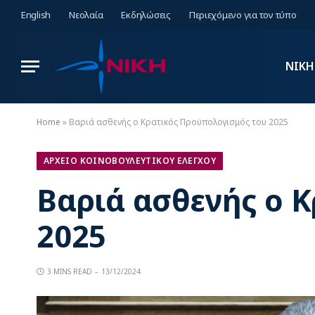
English
Νεολαία
Εκδηλώσεις
Περιεχόμενο για τον τύπο
ΝΙΚΗ
Home
»
Βαριά ασθενής ο Κρατικός Προϋπολογισμός του 2025
ΑΡΧΕΙΟ ΚΟΙΝΟΒΟΥΛΕΥΤΙΚΟΥ ΕΛΕΓΧΟΥ
Βαριά ασθενής ο 
2025
3 MINS READ
13/12/2024