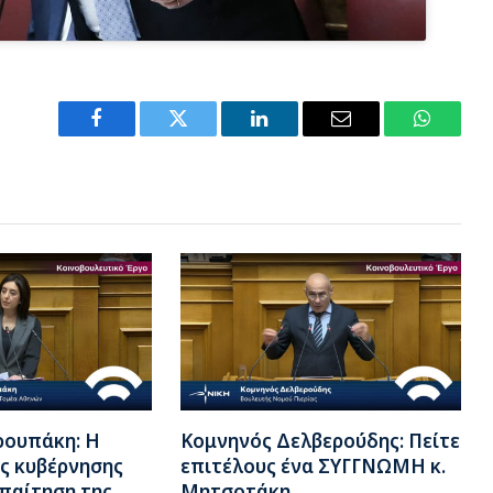
Facebook
Twitter
LinkedIn
Email
WhatsA
ρουπάκη: Η
Κομνηνός Δελβερούδης: Πείτε
ς κυβέρνησης
επιτέλους ένα ΣΥΓΓΝΩΜΗ κ.
απαίτηση της
Μητσοτάκη