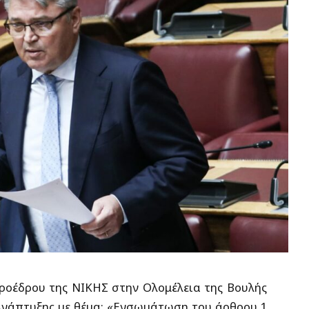
ροέδρου της ΝΙΚΗΣ στην Ολομέλεια της Βουλής
 Ανάπτυξης με θέμα: «Ενσωμάτωση του άρθρου 1