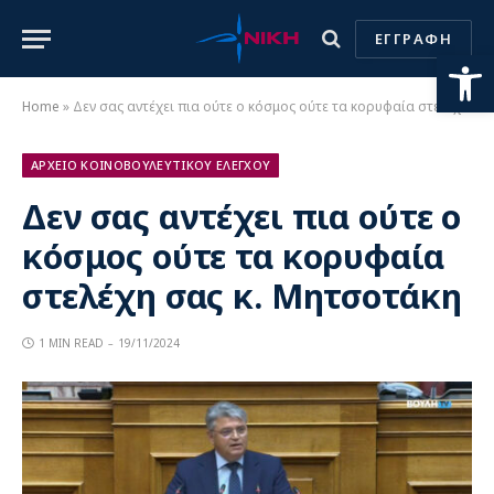
ΕΓΓΡΑΦΗ
Ανοίξτε
Home
»
Δεν σας αντέχει πια ούτε ο κόσμος ούτε τα κορυφαία στελέχη σας κ. Μητσοτάκη
ΑΡΧΕΙΟ ΚΟΙΝΟΒΟΥΛΕΥΤΙΚΟΥ ΕΛΕΓΧΟΥ
Δεν σας αντέχει πια ούτε ο
κόσμος ούτε τα κορυφαία
στελέχη σας κ. Μητσοτάκη
1 MIN READ
19/11/2024