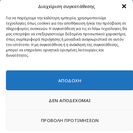
Διαχείριση συγκατάθεσης
Κίνημα ΝΙΚΗ – Ποιοι είμαστε, αρχές & δράση
Θέσεις
Για να παρέχουμε την καλύτερη εμπειρία, χρησιμοποιούμε
τεχνολογίες όπως cookies για την αποθήκευση ή/και την πρόσβαση σε
Πρόσωπα
πληροφορίες συσκευών. Η συγκατάθεση για τις εν λόγω τεχνολογίες θα
μας επιτρέψει να επεξεργαστούμε δεδομένα προσωπικού χαρακτήρα,
Όργανα και ομάδες
όπως συμπεριφορά περιήγησης ή μοναδικά αναγνωριστικά σε αυτόν
τον ιστότοπο. Η μη συγκατάθεση ή η ανάκληση της συγκατάθεσης,
Βίντεο
μπορεί να επηρεάσει αρνητικά ορισμένες λειτουργίες και
δυνατότητες.
Δελτία Τύπου
Άρθρα
ΑΠΟΔΟΧΗ
ΔΕΝ ΑΠΟΔΕΧΟΜΑΙ
© 2026 Νίκη
English
Ιστοσελίδες Νεολαίας
Περιεχόμενο για τον τύπο
ΠΡΟΒΟΛΗ ΠΡΟΤΙΜΗΣΕΩΝ
Έντυπα
Εγγραφή μέλους
Γίνε φίλος
Πολιτική απορρήτου
Επικοινωνία
Πολιτική Cookies