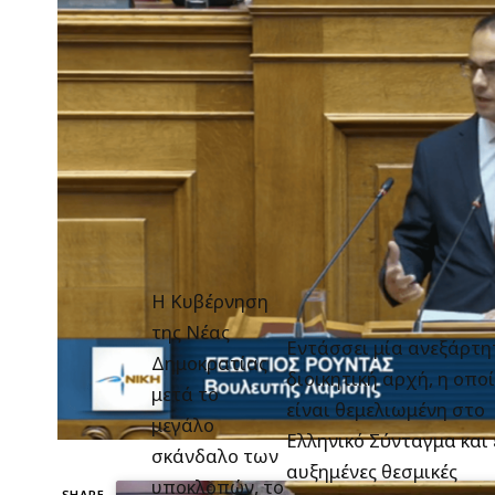
Η Κυβέρνηση
της Νέας
Εντάσσει μία ανεξάρτη
Δημοκρατίας
διοικητική αρχή, η οπο
μετά το
είναι θεμελιωμένη στο
μεγάλο
Ελληνικό Σύνταγμα και 
σκάνδαλο των
αυξημένες θεσμικές
υποκλοπών, το
SHARE