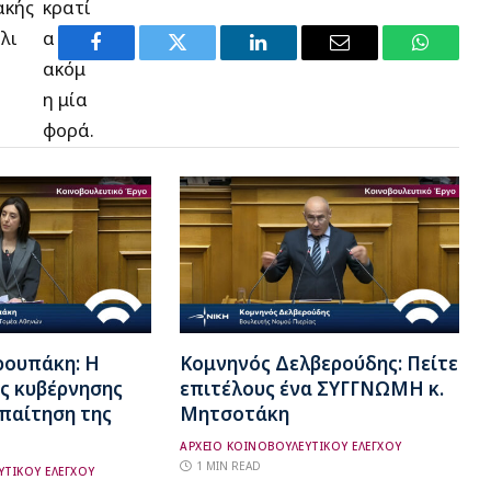
ακής
κρατί
λι
α
Facebook
Twitter
LinkedIn
Email
WhatsA
ακόμ
η μία
φορά.
ρουπάκη: Η
Κομνηνός Δελβερούδης: Πείτε
ς κυβέρνησης
επιτέλους ένα ΣΥΓΓΝΩΜΗ κ.
απαίτηση της
Μητσοτάκη
ΑΡΧΕΙΟ ΚΟΙΝΟΒΟΥΛΕΥΤΙΚΟΥ ΕΛΕΓΧΟΥ
1 MIN READ
ΥΤΙΚΟΥ ΕΛΕΓΧΟΥ