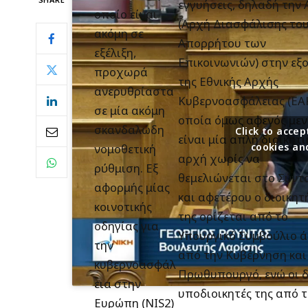
εγγυήσεις, δηλαδή την
οποίο είναι
(Αρχή Διασφάλισης το
ακόμη σε
Απορρήτου των
εξέλιξη,
Επικοινωνιών) στην εξ
προχωρά
της Εθνικής Αρχής
ανερυθρίαστα
Κυβερνοασφάλειας (ΕΑΚ
σε μία ακόμη
οποία όμως αφενός μεν
σκανδαλώδη
Click to acc
είναι μία απλή διοικητι
cookies an
νομοθετική
αρχή χωρίς να
ρύθμιση. Εξ
θεμελιώνεται στο Σύντ
αφορμής μίας
και αφετέρου ο διοικητ
κοινοτικής
της ορίζεται από το
οδηγίας για
Υπουργικό Συμβούλιο 
την
από την Κυβέρνηση και
κυβερνοασφάλ
Πρωθυπουργό, ενώ οι 
εια στην
υποδιοικητές της από 
Ευρώπη (ΝΙS2)