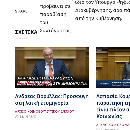
ίδιο τον Υπουργό Ψηφι
προβαίνει σε
Διακυβέρνησης, άρα πά
SHARE.
παραβίαση
από την Κυβέρνηση.
του
Συντάγματος.
ΣΧΕΤΙΚΑ
Ανδρέας Βορύλλας: Προσφυγή
Ασπασία Κου
στη λαϊκή ετυμηγορία
παραίτηση τη
είναι πλέον 
ΑΡΧΕΙΟ ΚΟΙΝΟΒΟΥΛΕΥΤΙΚΟΥ ΕΛΕΓΧΟΥ
Κοινωνίας
1 MIN READ
ΑΡΧΕΙΟ ΚΟΙΝΟΒΟΥΛΕ
1 MIN READ