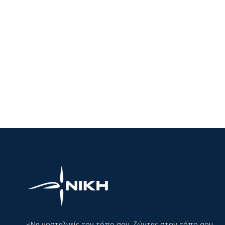
«Να νοσταλγείς τον τόπο σου, ζώντας στον τόπο σου,