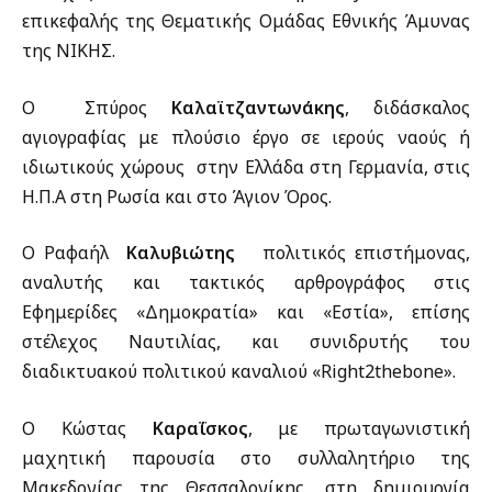
επικεφαλής της Θεματικής Ομάδας Εθνικής Άμυνας
της ΝΙΚΗΣ.
Ο Σπύρος
Καλαϊτζαντωνάκης
, διδάσκαλος
αγιογραφίας με πλούσιο έργο σε ιερούς ναούς ή
ιδιωτικούς χώρους στην Ελλάδα στη Γερμανία, στις
Η.Π.Α στη Ρωσία και στο Άγιον Όρος.
Ο Ραφαήλ
Καλυβιώτης
πολιτικός επιστήμονας,
αναλυτής και τακτικός αρθρογράφος στις
Εφημερίδες «Δημοκρατία» και «Εστία», επίσης
στέλεχος Ναυτιλίας, και συνιδρυτής του
διαδικτυακού πολιτικού καναλιού «Right2thebone».
Ο Κώστας
Καραΐσκος
, με πρωταγωνιστική
μαχητική παρουσία στο συλλαλητήριο της
Μακεδονίας της Θεσσαλονίκης, στη δημιουργία