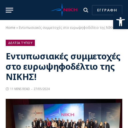
ΕΓΓΡΑΦΗ
Ανοίξτε
Home
»
Εντυπωσιακές συμμετοχές στο ευρωψηφοδέλτιο της ΝΙΚΗΣ!
ΔΕΛΤΙΑ ΤΥΠΟΥ
Εντυπωσιακές συμμετοχές
στο ευρωψηφοδέλτιο της
ΝΙΚΗΣ!
11 MINS READ
27/05/2024