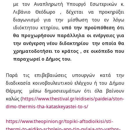
με τον Αναπληρωτή Υπουργό Εσωτερικών κ.
Λιβάνιο Θεόδωρο , δέχεται να προκηρύξει
διαγωνισμό για την μίσθωση του εν λόγω
ιδιόκτητου κτηρίου,
υπό την προϋπόθεση ότι
θα προχωρήσουν παράλληλα οι ενέργειες για
την ανέγερση νέου διδακτηρίου
την οποία θα
χρηματοδοτήσει το κράτος , σε οικόπεδο που
παραχωρεί ο Δήμος του.
Παρά τις επιβεβαιώσεις υπουργών κατά την
διαδικασία κοινοβουλευτικού ελέγχου ή του Δήμου
Θέρμης μέσω δημοσιευμάτων ότι όλα βαίνουν
καλώς (
https://www.thestival.gr/eidiseis/paideia/ston-
dimo-thermis-tha-kataskeyastei-to-s/
https://www.theopinion.gr/topiki-aftodioikisi/sti-
thermi-to-eidiko-scholeio-apo-tin-pylaia-sto-vathos-