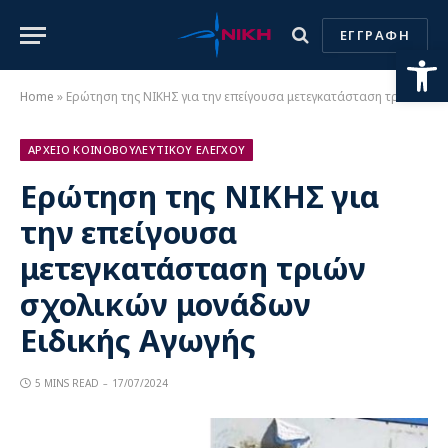
ΕΓΓΡΑΦΗ
Ανοίξτε
Home
»
Ερώτηση της ΝΙΚΗΣ για την επείγουσα μετεγκατάσταση τριών σχολικών μονάδων Ειδικής Αγωγής
ΑΡΧΕΙΟ ΚΟΙΝΟΒΟΥΛΕΥΤΙΚΟΥ ΕΛΕΓΧΟΥ
Ερώτηση της ΝΙΚΗΣ για
την επείγουσα
μετεγκατάσταση τριών
σχολικών μονάδων
Ειδικής Αγωγής
5 MINS READ
17/07/2024