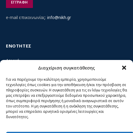
e-mail επικοινωνίας:
info@nikh.gr
ΕΝΟΤΗΤΕΣ
Αρχική
Διαχείριση συγκατάθεσης
Κίνημα ΝΙΚΗ – Ποιοι είμαστε, αρχές & δράση
Θέσεις
Για να παρέχουμε την καλύτερη εμπειρία, χρησιμοποιούμε
τεχνολογίες όπως cookies για την αποθήκευση ή/και την πρόσβαση σε
Πρόσωπα
πληροφορίες συσκευών. Η συγκατάθεση για τις εν λόγω τεχνολογίες θα
μας επιτρέψει να επεξεργαστούμε δεδομένα προσωπικού χαρακτήρα,
Όργανα και ομάδες
όπως συμπεριφορά περιήγησης ή μοναδικά αναγνωριστικά σε αυτόν
τον ιστότοπο. Η μη συγκατάθεση ή η ανάκληση της συγκατάθεσης,
Βίντεο
μπορεί να επηρεάσει αρνητικά ορισμένες λειτουργίες και
δυνατότητες.
Δελτία Τύπου
Άρθρα