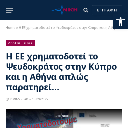
ΕΓΓΡΑΦΗ
Ανοίξτε
Home
»
Η ΕΕ χρηματοδοτεί το Ψευδοκράτος στην Κύπρο και η Αθήνα απλώς παρατηρεί…
ΔΕΛΤΙΑ ΤΥΠΟΥ
Η ΕΕ χρηματοδοτεί το
Ψευδοκράτος στην Κύπρο
και η Αθήνα απλώς
παρατηρεί…
2 MINS READ
15/09/2025