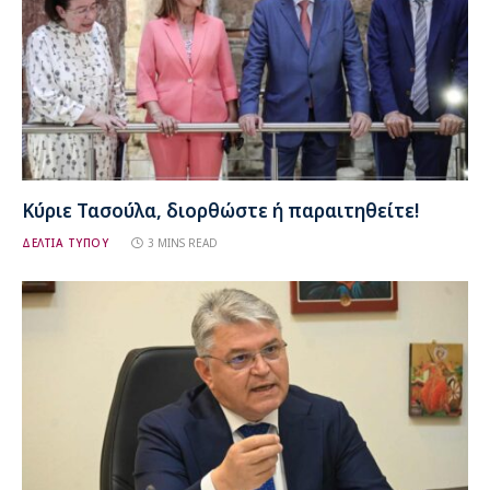
Κύριε Τασούλα, διορθώστε ή παραιτηθείτε!
ΔΕΛΤΙΑ ΤΥΠΟΥ
3 MINS READ