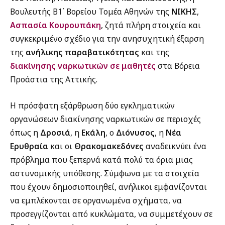
Βουλευτής Β1΄ Βορείου Τομέα Αθηνών της
ΝΙΚΗΣ
,
Ασπασία Κουρουπάκη
, ζητά πλήρη στοιχεία και
συγκεκριμένο σχέδιο για την ανησυχητική έξαρση
της
ανήλικης παραβατικότητας
και της
διακίνησης ναρκωτικών σε μαθητές
στα Βόρεια
Προάστια της Αττικής.
Η πρόσφατη εξάρθρωση δύο εγκληματικών
οργανώσεων διακίνησης ναρκωτικών σε περιοχές
όπως η
Δροσιά
, η
Εκάλη
, ο
Διόνυσος
, η
Νέα
Ερυθραία
και οι
Θρακομακεδόνες
αναδεικνύει ένα
πρόβλημα που ξεπερνά κατά πολύ τα όρια μιας
αστυνομικής υπόθεσης. Σύμφωνα με τα στοιχεία
που έχουν δημοσιοποιηθεί, ανήλικοι εμφανίζονται
να εμπλέκονται σε οργανωμένα σχήματα, να
προσεγγίζονται από κυκλώματα, να συμμετέχουν σε