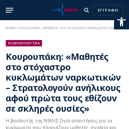
ΕΓΓΡΑΦΗ
Ανοίξτε
Home
»
Κουρουπάκη: «Μαθητές στο στόχαστρο κυκλωμάτων ναρκωτικών – Στρατολογούν ανήλικους αφού πρώτα τους εθίζουν σε σκληρές ουσίες»
ΚΟΙΝΟΒΟΥΛΕΥΤΙΚΑ
Κουρουπάκη: «Μαθητές
στο στόχαστρο
κυκλωμάτων ναρκωτικών
– Στρατολογούν ανήλικους
αφού πρώτα τους εθίζουν
σε σκληρές ουσίες»
Η βουλευτής της ΝΙΚΗΣ ζητά απαντήσεις για τα
κυκλώματα που πλησιάζουν μαθητές, σχολεία και