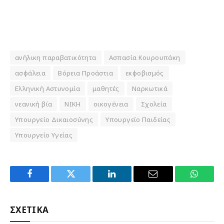
ανήλικη παραβατικότητα
Ασπασία Κουρουπάκη
ασφάλεια
Βόρεια Προάστια
εκφοβισμός
Ελληνική Αστυνομία
μαθητές
Ναρκωτικά
νεανική βία
ΝΙΚΗ
οικογένεια
Σχολεία
Υπουργείο Δικαιοσύνης
Υπουργείο Παιδείας
Υπουργείο Υγείας
Facebook
Twitter
LinkedIn
Email
WhatsA
ΣΧΕΤΙΚΑ