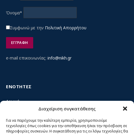
Όνομα*
Συμφωνώ με την
Πολιτική Απορρήτου
e-mail επικοινωνίας:
info@nikh.gr
ΕΝΟΤΗΤΕΣ
Αρχική
Διαχείριση συγκατάθεσης
Κίνημα ΝΙΚΗ – Ποιοι είμαστε, αρχές & δράση
Θέσεις
Για να παρέχουμε την καλύτερη εμπειρία, χρησιμοποιούμε
τεχνολογίες όπως cookies για την αποθήκευση ή/και την πρόσβαση σε
Πρόσωπα
πληροφορίες συσκευών. Η συγκατάθεση για τις εν λόγω τεχνολογίες θα